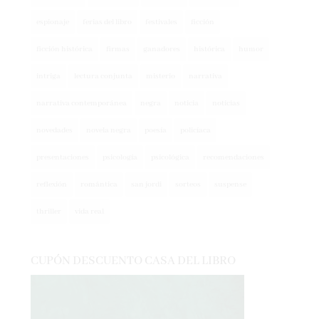
espionaje
ferias del libro
festivales
ficción
ficción histórica
firmas
ganadores
histórica
humor
intriga
lectura conjunta
misterio
narrativa
narrativa contemporánea
negra
noticia
noticias
novedades
novela negra
poesía
policíaca
presentaciones
psicología
psicológica
recomendaciones
reflexión
romántica
san jordi
sorteos
suspense
thriller
vida real
CUPÓN DESCUENTO CASA DEL LIBRO