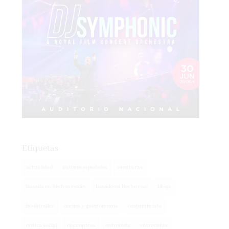
Etiquetas
actualidad
autores españoles
aventuras
basada en hechos reales
basado en hecho real
blogs
booktrailer
cocina y gastronomía
costumbrista
crítica social
encuentros
entrevista
entrevistas