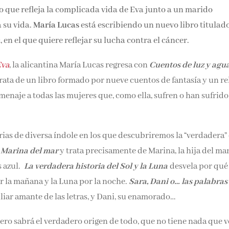
ro que refleja la complicada vida de Eva junto a un marido
 su vida.
María Lucas
está escribiendo un nuevo libro titulad
a
, en el que quiere reflejar su lucha contra el cáncer.
Eva
, la alicantina María Lucas regresa con
Cuentos de luz y agu
trata de un libro formado por nueve cuentos de fantasía y un re
omenaje a todas las mujeres que, como ella, sufren o han sufrid
ias de diversa índole en los que descubriremos la “verdadera”
a
Marina del mar
y trata precisamente de Marina, la hija del ma
s azul.
La verdadera historia del Sol y la Luna
desvela por qué
or la mañana y la Luna por la noche.
Sara, Dani o… las palabras
uliar amante de las letras, y Dani, su enamorado…
ro sabrá el verdadero origen de todo, que no tiene nada que v