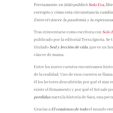
Previamente, en 2020 publicó
Solo Eva
,
lib
corrupto y cómo esta circunstancia cambia
Entre el cáncer, la pandemia y la esperanz
Tras reinventarse como escritora con
Solo 
publicado por la editorial Terra Ignota. Se 
titulado
Sed y lección de vida
, que es un h
cáncer de mama.
Entre los nueve cuentos encontramos histor
de la realidad. Uno de esos cuentos se llam
él los lectores descubrirán por qué el mar e
existe el firmamento y por qué el Sol sale p
perdidas
narra la historia de Sara, una pec
Gracias a
El comienzo de todo
el mundo ente