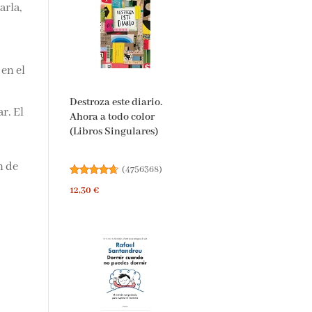
arla,
en el
Destroza este diario.
r. El
Ahora a todo color
(Libros Singulares)
n de
(
4756368
)
12,30 €