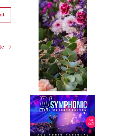
nt
te
→