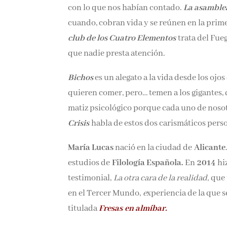
con lo que nos habían contado.
La asamblea
cuando, cobran vida y se reúnen en la prim
club de los Cuatro Elementos
trata del Fueg
que nadie presta atención.
Bichos
es un alegato a la vida desde los ojo
quieren comer, pero… temen a los gigantes, 
matiz psicológico porque cada uno de nosotr
Crisis
habla de estos dos carismáticos pers
María Lucas
nació en la ciudad de
Alicante
estudios de
Filología Española.
En
2014
hi
testimonial,
La otra cara de la realidad,
que 
en el Tercer Mundo,
e
xperiencia de la que s
titulada
Fresas en almíbar.