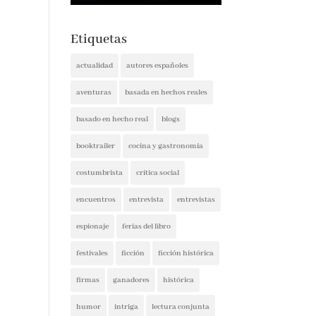
Etiquetas
actualidad
autores españoles
aventuras
basada en hechos reales
basado en hecho real
blogs
booktrailer
cocina y gastronomía
costumbrista
crítica social
encuentros
entrevista
entrevistas
espionaje
ferias del libro
festivales
ficción
ficción histórica
firmas
ganadores
histórica
humor
intriga
lectura conjunta