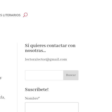
 LITERARIOS
Si quieres contactar con
nosotras…
lectoralector@gmail.com
y
Suscríbete!
ida
,
Nombre*