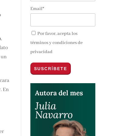
Email*
o
Por favor, acepta los
a
,
términos y condiciones de
lato
privacidad
o un
 cara
r. En
er