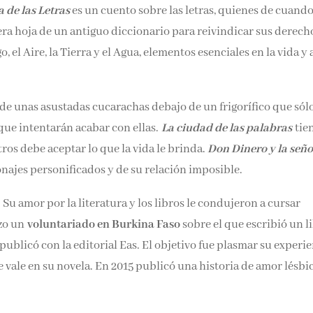
 de las Letras
es un cuento sobre las letras, quienes de cuand
era hoja de un antiguo diccionario para reivindicar sus derech
o, el Aire, la Tierra y el Agua, elementos esenciales en la vida y 
s de unas asustadas cucarachas debajo de un frigorífico que sól
que intentarán acabar con ellas.
La ciudad de las palabras
tie
os debe aceptar lo que la vida le brinda.
Don Dinero y la señ
onajes personificados y de su relación imposible.
. Su amor por la literatura y los libros le condujeron a cursar
zo un
voluntariado en Burkina Faso
sobre el que escribió un l
publicó con la editorial Eas. El objetivo fue plasmar su experi
e vale en su novela. En 2015 publicó una historia de amor lésbi