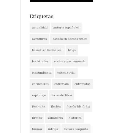
Etiquetas
actualidad
autores españoles
aventuras
basada en hechos reales
basado en hecho real
blogs
booktrailer
cocina y gastronomía
costumbrista
crítica social
encuentros
entrevista
entrevistas
espionaje
ferias del libro
festivales
ficción
ficción histórica
firmas
ganadores
histórica
humor