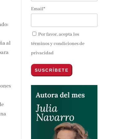
s y
Email*
ado:
nos y
Por favor, acepta los
aña
términos y condiciones de
o
privacidad
sas
 de