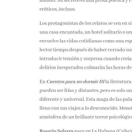
el mundo. Su secreto es una prosa poética 
eróticos, incluso.
Los protagonistas de los relatos se ven en 
una casa encantada, un hotel solitario o u
envuelve las vidas cotidianas como una espe
al lector tiempo después de haber cerrado 
para introducir tensión y sorpresa cuando 
y delirios inesperados colmarán las horas 
En
Cuentos para no dormir III
la literatura
composiciones pueden ser frías y distantes,
narrativa cálida, diferente y universal. Est
moderno y acierta de lleno con sus viajes 
a pie inmersas en una atmósfera de un brill
Rosario Solares
nace en La Habana (Cuba). 