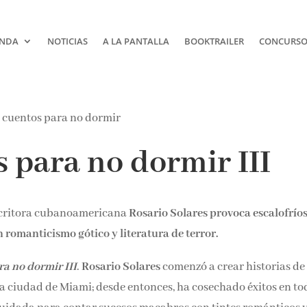
NDA
NOTICIAS
A LA PANTALLA
BOOKTRAILER
CONCURSOS
¡Suscríbete y No T
 para no dormir III
Pierdas Nada!
Únete a nuestra comunidad d
critora cubanoamericana
Rosario Solares provoca escalofríos
la literatura y recibe las últim
reseñas directamente en tu ba
clan romanticismo gótico y literatura de terror.
entrada.
a no dormir III
.
Rosario Solares
comenzó a crear historias de
Nombre*
la ciudad de Miami; desde entonces, ha cosechado éxitos en to