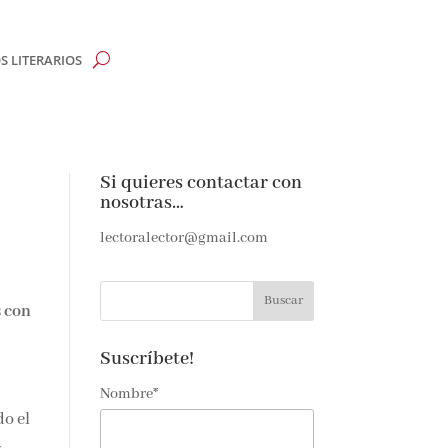
 LITERARIOS
Si quieres contactar con
nosotras…
e
lectoralector@gmail.com
e amantes de
as noticias y
ndeja de
Suscríbete!
Nombre*
do