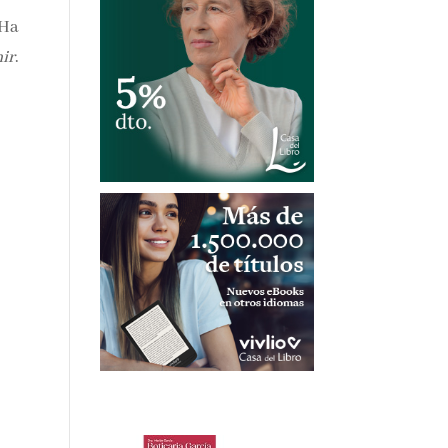
 Ha
ir
.