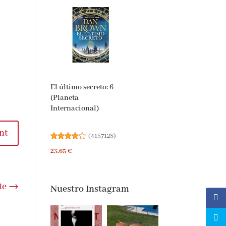
El último secreto: 6
(Planeta
Internacional)
t
(
4157128
)
23,65 €
Nuestro Instagram
e
→