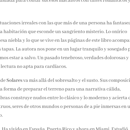
y cuidada para contar sucesos macabros con tintes romántico
Email*
situaciones irreales con las que más de una persona ha fantase
Por favor, acepta los
térmi
na habitación que esconde un sangriento misterio. Lo onírico
condiciones de privacidad
sa niebla y lo que se vive en las páginas de este libro acomp
sus tapas. La autora nos pone en un lugar tranquilo y sosegad
creíamos estar a salvo. Un pasado tenebroso, verdades doloro
de lectura no apta para cardíacos.
 de
Solares
va más allá del sobresalto y el susto. Sus
 pero es solo una forma de preparar el terreno para una
a maga de las palabras construye nudos entre lo clásico y lo
a lo desconocido. Monstruos, seres de otros mundos o personas
ante terror psicológico.
Ha vivido en España, Puerto Rico y ahora en Miami. Estudió