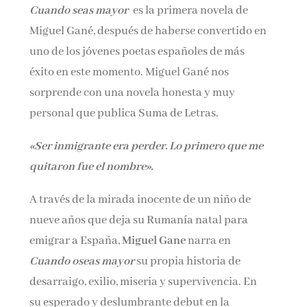
Cuando seas mayor
es la primera novela de
Nombre*
Miguel Gané, después de haberse convertido en
uno de los jóvenes poetas españoles de más
Email*
éxito en este momento. Miguel Gané nos
sorprende con una novela honesta y muy
personal que publica Suma de Letras.
Por favor, acepta los
términos y condiciones
de privacidad
«Ser inmigrante era perder. Lo primero que me
quitaron fue el nombre».
A través de la mirada inocente de un niño de
nueve años que deja su Rumanía natal para
emigrar a España,
Miguel Gane
narra en
Cuando oseas mayor
su propia historia de
desarraigo, exilio, miseria y supervivencia. En
su esperado y deslumbrante debut en la