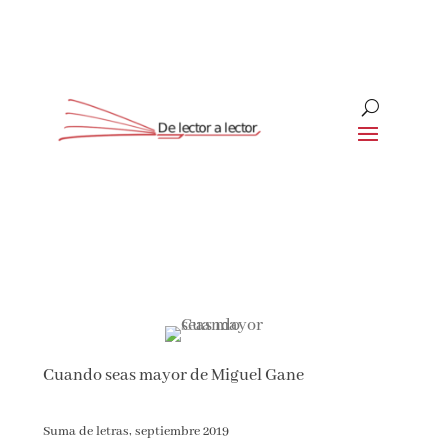
Suscríbete
CLOSE
¡Suscríbete y No Te Pierdas
Nada!
Cuando seas mayor de Miguel Gane
Únete a nuestra comunidad de amantes de la
literatura y recibe las últimas noticias y
reseñas directamente en tu bandeja de entrada.
Suma de letras, septiembre 2019