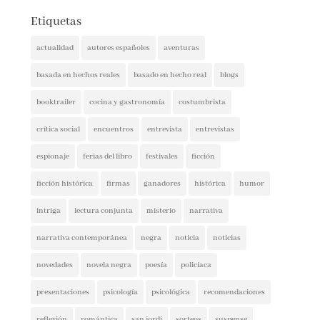
Etiquetas
actualidad
autores españoles
aventuras
basada en hechos reales
basado en hecho real
blogs
booktrailer
cocina y gastronomía
costumbrista
crítica social
encuentros
entrevista
entrevistas
espionaje
ferias del libro
festivales
ficción
ficción histórica
firmas
ganadores
histórica
humor
intriga
lectura conjunta
misterio
narrativa
narrativa contemporánea
negra
noticia
noticias
novedades
novela negra
poesía
policíaca
presentaciones
psicología
psicológica
recomendaciones
reflexión
romántica
san jordi
sorteos
suspense