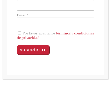
Chōwa,
de
Akemi Tanaka,
la filosofía milenaria
con la que encontrarás el equilibrio y la
Email*
felicidad en tu día a día.
Kitsune Books publica
Chōwa
, de
Akemi
Por favor, acepta los
términos y condiciones
Tanaka
, aclamada autora japonesa y
de privacidad
comunicadora cultural especializada en la
cultura de Japón.
El
Chōwa
es un concepto japonés que engloba
en su interior una filosofía milenaria cuya idea
principal es la búsqueda del equilibro, tanto
en nuestra vida personal como en las
relaciones que tenemos con el resto del mundo,
a fin de atraer paz y armonía a nuestros días
y hacer desaparecer el estrés y las