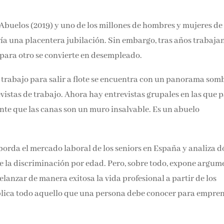
e Abuelos (2019) y uno de los millones de hombres y mujeres de
ía una placentera jubilación. Sin embargo, tras años trabaja
a para otro se convierte en desempleado.
rabajo para salir a flote se encuentra con un panorama somb
evistas de trabajo. Ahora hay entrevistas grupales en las que 
ente que las canas son un muro insalvable. Es un abuelo
orda el mercado laboral de los seniors en España y analiza 
 de la discriminación por edad. Pero, sobre todo, expone argum
elanzar de manera exitosa la vida profesional a partir de los
explica todo aquello que una persona debe conocer para empre