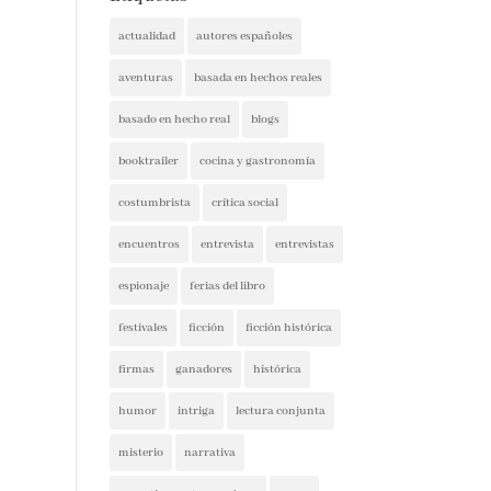
actualidad
autores españoles
aventuras
basada en hechos reales
basado en hecho real
blogs
booktrailer
cocina y gastronomía
costumbrista
crítica social
encuentros
entrevista
entrevistas
espionaje
ferias del libro
festivales
ficción
ficción histórica
firmas
ganadores
histórica
humor
intriga
lectura conjunta
misterio
narrativa