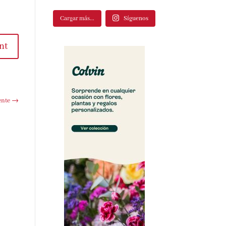
Cargar más...
Síguenos
nt
ente
→