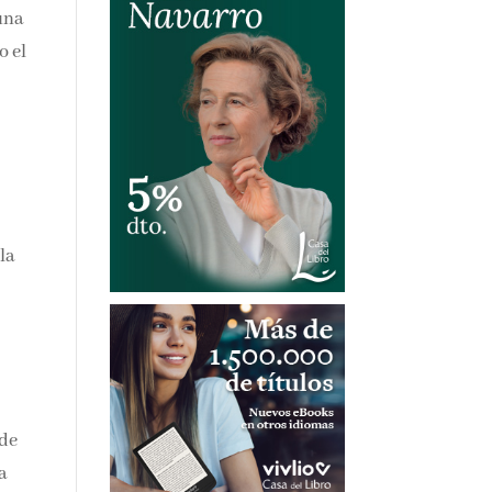
una
o el
la
 de
a