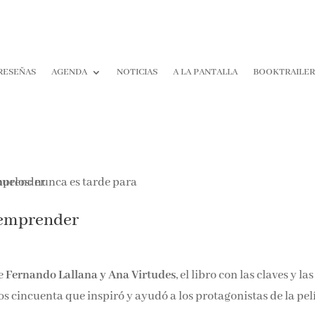
RESEÑAS
AGENDA
NOTICIAS
A LA PANTALLA
BOOKTRAILE
a emprender
e
Fernando Lallana y Ana Virtudes
, el libro con las claves y las
s cincuenta que inspiró y ayudó a los protagonistas de la pel