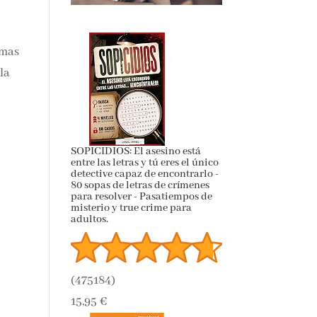
e
amas
la
SOPICIDIOS: El asesino está
entre las letras y tú eres el único
detective capaz de encontrarlo -
80 sopas de letras de crímenes
para resolver - Pasatiempos de
misterio y true crime para
adultos.
(
475184
)
15,95 €