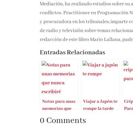
Mediación, ha realizado estudios sobre su 
conflictos. Practitioner en Programación N
y procuradora en los tribunales; imparte 
de radio y televisión sobre temas relacion
redacción de este libro Mario Lallana, padre
Entradas Relacionadas
Notas para unas
Viajar a Japón te
Cri
memorias que
rompe la tarde
Par
nunca escribiré
un l
0 Comments
tod