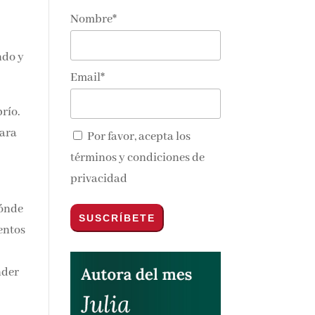
Nombre*
ndo y
Email*
río.
para
Por favor, acepta los
términos y condiciones de
privacidad
dónde
entos
nder