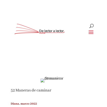
Suscríbete
CLOSE
¡Suscríbete y No Te Pierdas
Nada!
52 Maneras de caminar
Únete a nuestra comunidad de amantes de la
literatura y recibe las últimas noticias y
reseñas directamente en tu bandeja de entrada.
Diana, marzo 2022