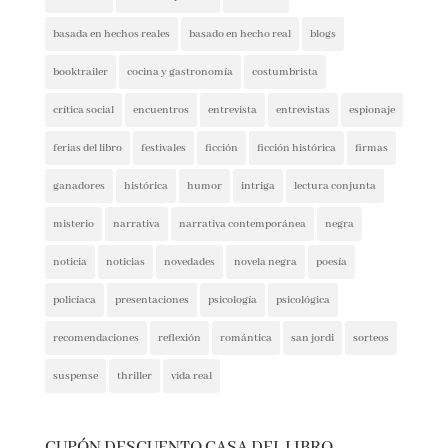
basada en hechos reales
basado en hecho real
blogs
booktrailer
cocina y gastronomía
costumbrista
crítica social
encuentros
entrevista
entrevistas
espionaje
ferias del libro
festivales
ficción
ficción histórica
firmas
ganadores
histórica
humor
intriga
lectura conjunta
misterio
narrativa
narrativa contemporánea
negra
noticia
noticias
novedades
novela negra
poesía
policíaca
presentaciones
psicología
psicológica
recomendaciones
reflexión
romántica
san jordi
sorteos
suspense
thriller
vida real