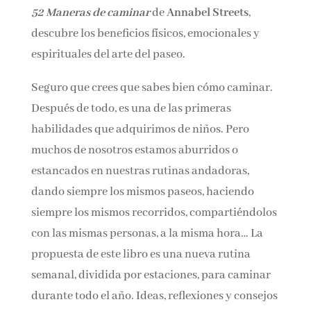
52 Maneras de caminar
de
Annabel Streets
,
Nombre*
descubre los beneficios físicos, emocionales y
espirituales del arte del paseo.
Email*
Seguro que crees que sabes bien cómo
caminar. Después de todo, es una de las
Por favor, acepta los
términos y condiciones
primeras habilidades que adquirimos de
de privacidad
niños. Pero muchos de nosotros estamos
aburridos o estancados en nuestras rutinas
andadoras, dando siempre los mismos paseos,
haciendo siempre los mismos recorridos,
compartiéndolos con las mismas personas, a la
misma hora… La propuesta de este libro es una
nueva rutina semanal, dividida por estaciones,
para caminar durante todo el año. Ideas,