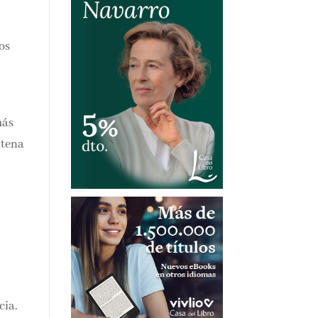
os
más
as
cia.