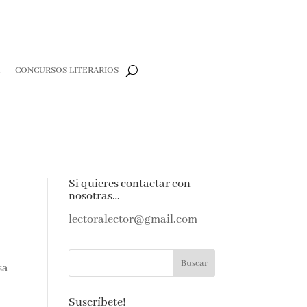
CONCURSOS LITERARIOS
CLOSE
te y
Si quieres contactar con
rdas
nosotras…
lectoralector@gmail.com
sa
 de amantes
Suscríbete!
últimas