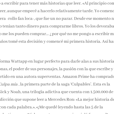
 escribir para tener más historias que leer. «Al principio co
leer, aunque empecé a hacerlo relativamente tarde. Yo comen
ra -rollo fan loca-, que fue un no parar. Desde ese momento 
no tenían tanto dinero para comprarme libros. Yo los devoraba
: si no me los pueden comprar… ¿por qué no me pongo a escrib
/16 años tomé esta decisión y comencé mi primera historia. As
orma Wattapp en lugar perfecto para darle alas a sus historia
nas, el poder de sus personajes, la pasión con la que escribe y
nvertido en una autora superventas. Amazon Prime ha comprad
ela
Culpa mía
, la primera parte de la saga ‘Culpables’. Esta es 
ick y Noah, una trilogía adictiva que cuenta con 1.500.000 de
 adicción que supone leer a Mercedes Ron: «La mejor historia d
con cada palabra.», «¡Me quedé leyendo hasta las 5 de la