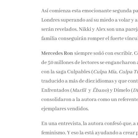
Así comienza esta emocionante segunda parte
Londres superando así su miedo a volar y al
serán revelados. Nikki y Alex son una pareja 
familia conseguirán romper el fuerte víncul
Mercedes Ron
siempre soñó con escribir. 
de 50 millones de lectores se engancharon a s
Montena con la saga Culpables (
Culpa Mía
sido traducido a más de diez idiomas y que c
Enfrentados (
Marfil
y
Ébano
) y Dímelo (
Dí
consolidaron a la autora como un referente
ejemplares vendidos.
En una entrevista, la autora confesó que, 
feminismo. Y eso la está ayudando a crear 