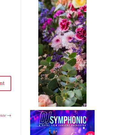
t
te
→