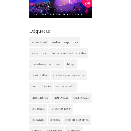
Etiquetas
actualidad
autores españoles
aventuras
basada en hechos reales
basado en hecho real
blogs
booktrailer
cocina y gastronomía
costumbrista
crítica social
encuentros
entrevista
entrevistas
espionaje
ferias del libro
festivales
ficción