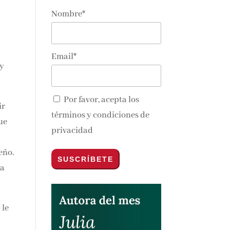
nte en tu
Nombre*
Email*
y
Por favor, acepta los
ir
términos y condiciones de
ue
nos y
privacidad
 le