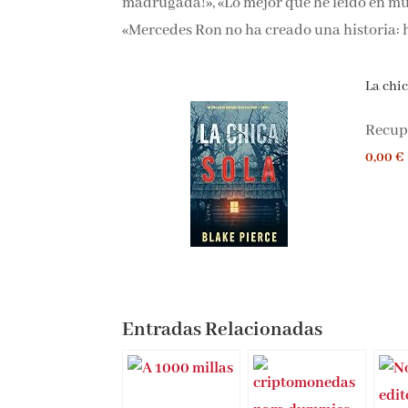
madrugada!», «Lo mejor que he leído en much
«Mercedes Ron no ha creado una historia: 
La chica
Recupe
0,00 €
Entradas Relacionadas