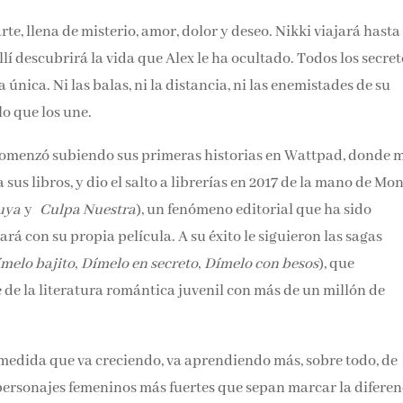
, llena de misterio, amor, dolor y deseo. Nikki viajará hasta
lí descubrirá la vida que Alex le ha ocultado. Todos los secret
única. Ni las balas, ni la distancia, ni las enemistades de su
o que los une.
Comenzó subiendo sus primeras historias en Wattpad, donde 
us libros, y dio el salto a librerías en 2017 de la mano de
,
Culpa Tuya
y
Culpa Nuestra
), un fenómeno editorial que ha
ontará con su propia película. A su éxito le siguieron las sag
melo bajito
,
Dímelo en secreto
,
Dímelo con besos
), que
 de la literatura romántica juvenil con más de un millón de
a medida que va creciendo, va aprendiendo más, sobre todo, de
personajes femeninos más fuertes que sepan marcar la diferen