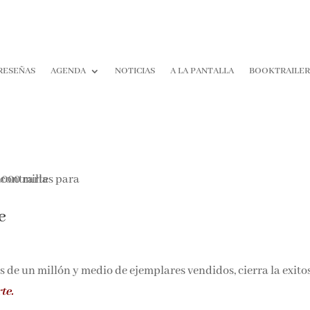
RESEÑAS
AGENDA
NOTICIAS
A LA PANTALLA
BOOKTRAILER
¡Suscríbe
No Te Pie
e
Nada!
 de un millón y medio de ejemplares vendidos, cierra la exito
Únete a nuestra comunidad
te.
de la literatura y recibe las 