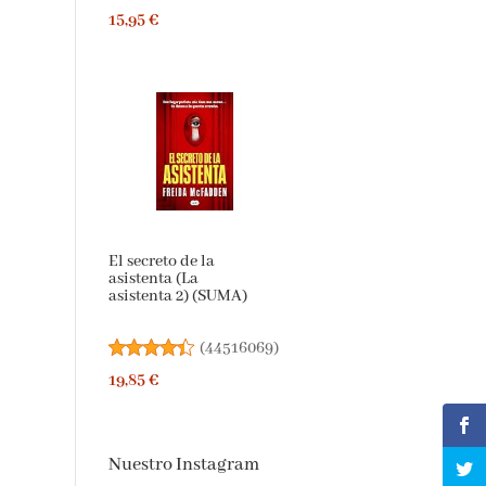
15,95 €
El secreto de la
asistenta (La
asistenta 2) (SUMA)
(
44516069
)
19,85 €
Nuestro Instagram