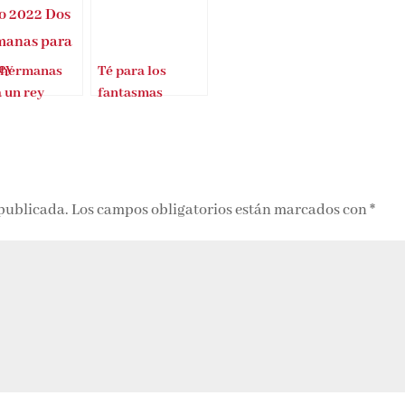
 hermanas
Té para los
 un rey
fantasmas
 publicada.
Los campos obligatorios están marcados con
*