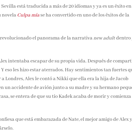
 Sevilla está traducida a más de 20 idiomas y ya es un éxito en
noticias y reseñas directame
u novela
Culpa mía
se ha convertido en uno de los éxitos de la
bandeja de entrada.
Nombre*
 revolucionado el panorama de la narrativa
new adult
dentro 
Email*
Alex intentaba escapar de su propia vida. Después de compart
 eso les hizo estar aterrados. Hay sentimientos tan fuertes q
Por favor, acepta los
térmi
condiciones de privacidad
 a Londres, Alex le contó a Nikki que ella era la hija de Jacob
en un accidente de avión junto a su madre y su hermano
olver a su casa, se entera de que su tío Kadek acaba de morir y
nfiesa que está embarazada de Nate, el mejor amigo de Alex y
árselo.