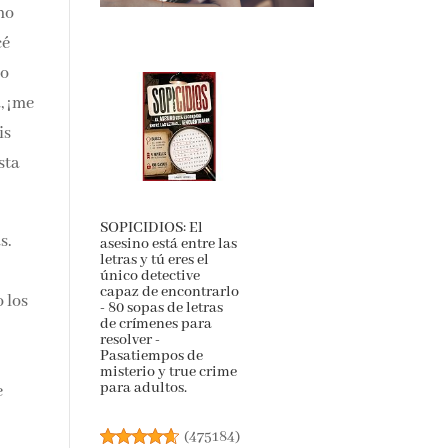
mo
cé
no
,
ir
í
SOPICIDIOS: El
asesino está entre las
s.
letras y tú eres el
único detective
capaz de
encontrarlo - 80
o
sopas de letras de
la
crímenes para
resolver -
Pasatiempos de
misterio y true crime
e
para adultos.
(
475184
)