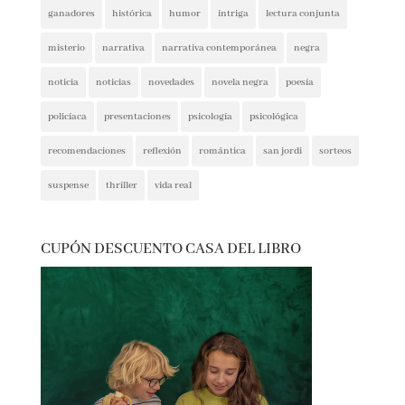
ganadores
histórica
humor
intriga
lectura conjunta
misterio
narrativa
narrativa contemporánea
negra
noticia
noticias
novedades
novela negra
poesía
policíaca
presentaciones
psicología
psicológica
recomendaciones
reflexión
romántica
san jordi
sorteos
suspense
thriller
vida real
CUPÓN DESCUENTO CASA DEL LIBRO