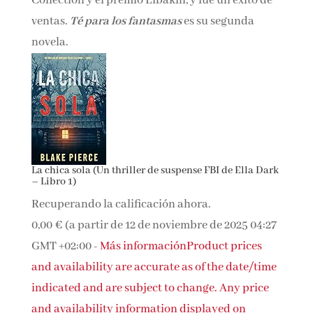
Collection y el premio Elbakin, y fue un éxito de
ventas.
Té para los fantasmas
es su segunda
novela.
La chica sola (Un thriller de suspense FBI de Ella Dark
– Libro 1)
Recuperando la calificación ahora.
0,00 €
(a partir de 12 de noviembre de 2025 04:27
GMT +02:00 -
Más información
Product prices
and availability are accurate as of the date/time
indicated and are subject to change. Any price
and availability information displayed on