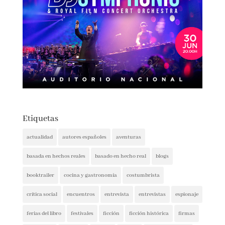
Etiquetas
actualidad
autores españoles
aventuras
basada en hechos reales
basado en hecho real
blogs
booktrailer
cocina y gastronomía
costumbrista
crítica social
encuentros
entrevista
entrevistas
espionaje
ferias del libro
festivales
ficción
ficción histórica
firmas