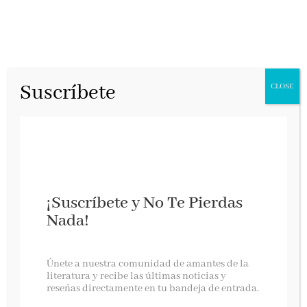
Suscríbete
CLOSE
¡Suscríbete y No Te Pierdas
Nada!
Vuelve Fiona Barton con La Sospecha
Únete a nuestra comunidad de amantes de la
literatura y recibe las últimas noticias y
reseñas directamente en tu bandeja de entrada.
La sospecha
es la tercera novela protagonizada