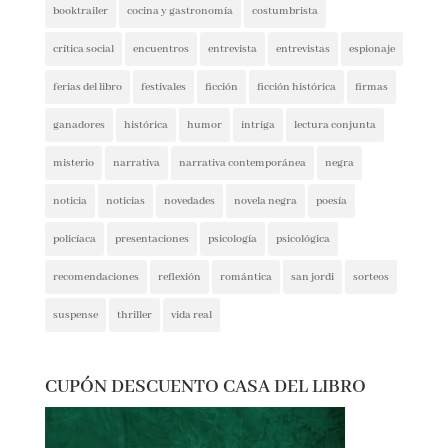
booktrailer
cocina y gastronomía
costumbrista
crítica social
encuentros
entrevista
entrevistas
espionaje
ferias del libro
festivales
ficción
ficción histórica
firmas
ganadores
histórica
humor
intriga
lectura conjunta
misterio
narrativa
narrativa contemporánea
negra
noticia
noticias
novedades
novela negra
poesía
policíaca
presentaciones
psicología
psicológica
recomendaciones
reflexión
romántica
san jordi
sorteos
suspense
thriller
vida real
CUPÓN DESCUENTO CASA DEL LIBRO