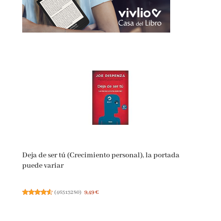
Deja de ser tú (Crecimiento personal), la portada
puede variar
(
46513280
)
9,49 €