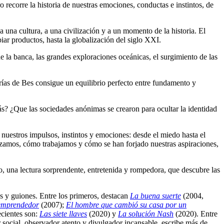
o recorre la historia de nuestras emociones, conductas e instintos, de
 a una cultura, a una civilización y a un momento de la historia. El
iar productos, hasta la globalización del siglo XXI.
de la banca, las grandes exploraciones oceánicas, el surgimiento de las
Trías de Bes consigue un equilibrio perfecto entre fundamento y
ás? ¿Que las sociedades anónimas se crearon para ocultar la identidad
 nuestros impulsos, instintos y emociones: desde el miedo hasta el
nizamos, cómo trabajamos y cómo se han forjado nuestras aspiraciones,
ado, una lectura sorprendente, entretenida y rompedora, que descubre las
s y guiones. Entre los primeros, destacan
La buena suerte
(2004,
 emprendedor
(2007);
El hombre que cambió su casa por un
cientes son:
Las siete llaves
(2020) y
La solución Nash
(2020). Entre
 social, observador atento y divulgador incansable, escribe más de