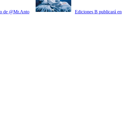
raro de @Mr.Anto
Ediciones B publicará en