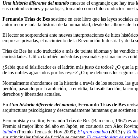
Una historia diferente del mundo
muestra el engranaje que hay tras la
sus contradicciones y paradojas, tomando como hilo conductor nuestr
Fernando Trías de Bes
sostiene en este libro que las leyes sociales 
autor recorre toda la historia de la humanidad, desde los albores de l
El lector se sorprenderá ante nuevas interpretaciones de hitos históri
empresas privadas, el nacimiento de la Revolución Industrial y de la 
Trías de Bes ha sido traducido a más de treinta idiomas y ha vendido 
curiosidades. Utiliza también anécdotas personales y situaciones cotid
¿Sabía que el falsificador es el ladrón más justo de todos? ¿O que la
de los nobles agraciados por los reyes? ¿O que debemos los seguros a 
Normalmente ahondamos en la historia a través de los sucesos, las guer
perdón, pasando por la ambición, la envidia, la insatisfacción, la co
derechos y libertades actuales.
En
Una historia diferente del mundo
,
Fernando Trías de Bes
revisa
arquitecturas psicológicas y descarnadamente humanas que sostienen n
Economista y escritor, Fernando Trías de Bes (Barcelona, 1967) es aut
Premio al mejor libro del año en Japón, en coautoría con Álex Rovira
tulipán
(Premio Temas de Hoy 2009);
El gran cambio
(2013) y
El li
sus principales títulos de ficción se cuentan
El coleccionista de sonido