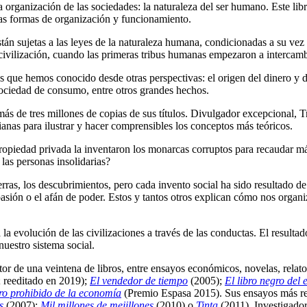
 organización de las sociedades: la naturaleza del ser humano. Este libr
as formas de organización y funcionamiento.
están sujetas a las leyes de la naturaleza humana, condicionadas a su vez
a civilización, cuando las primeras tribus humanas empezaron a intercamb
cos que hemos conocido desde otras perspectivas: el origen del dinero y 
sociedad de consumo, entre otros grandes hechos.
más de tres millones de copias de sus títulos. Divulgador excepcional, 
ianas para ilustrar y hacer comprensibles los conceptos más teóricos.
 propiedad privada la inventaron los monarcas corruptos para recaudar m
las personas insolidarias?
ras, los descubrimientos, pero cada invento social ha sido resultado de
mpasión o el afán de poder. Estos y tantos otros explican cómo nos orga
 la evolución de las civilizaciones a través de las conductas. El result
uestro sistema social.
or de una veintena de libros, entre ensayos económicos, novelas, relato
; reeditado en 2019);
El vendedor de tiempo
(2005);
El libro negro del
bro prohibido de la economía
(Premio Espasa 2015). Sus ensayos más re
s
(2007);
Mil millones de mejillones
(2010) o
Tinta
(2011). Investigador