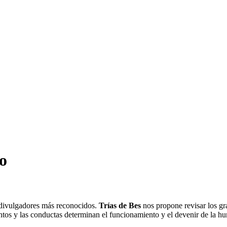
o
s divulgadores más reconocidos.
Trías de Bes
nos propone revisar los gra
tos y las conductas determinan el funcionamiento y el devenir de la h