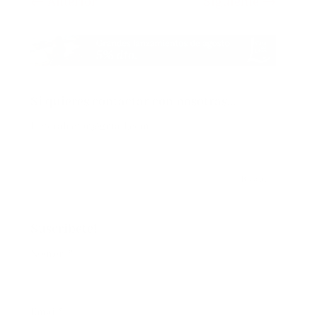
←
Anterior
Siguiente
→
Si quieres contactar con nosotras…
lectoralector@gmail.com
Suscríbete!
Nombre*
Email*