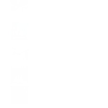
2026
135 vistas
EL SÓTANO – ROBERTO LEAL
126 vistas
NOVEDADES EDITORIALES DE MAYO
2026
76 vistas
DIFERENTE – ELOY MORENO
72 vistas
Haunting Adeline
43 vistas
Spania, el secreto de las orcas