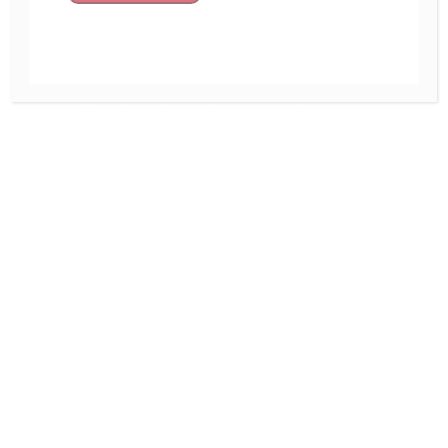
cadáver en el Instituto Anatómico Forense de
Madrid. Es el cuerpo de una mujer joven,
famosa, rica y depresiva —Nina Vidal— a la que
han asesinado con una crueldad tan
inimaginable como… ¿creativa? Días después,
aparece el cadáver de otra joven, también
famosa y rica. Las dos víctimas eran amigas y se
habían criado juntas en el ambiente más
elitista y poderoso de España.
Alguien está imitando las torturas más
brutales de la historia de la humanidad. A Nina
Vidal la asesinan como al avaricioso Craso, el
romano que llevó al poder a Julio César. A
María Vives la despellejan con conchas