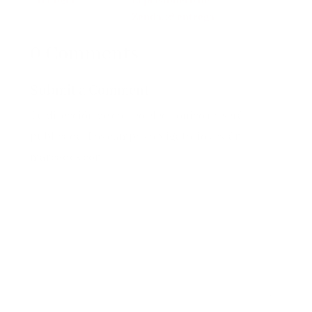
Trilogía
El prisionero de
Zenda, 2ª entrega
de Zenda
0 Comments
Aventuras
Submit a Comment
Tu dirección de correo electrónico no será
publicada.
Los campos obligatorios están
marcados con
*