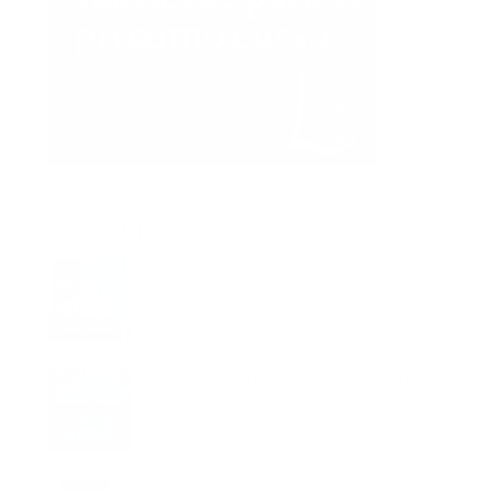
ÚLTIMAS RESEÑAS
EL SÓTANO – ROBERTO LEAL
EL CAZADOR DE LIBROS – ALBERTO
CALIANI
BAILANDO LO QUITAO – ANA MILÁN