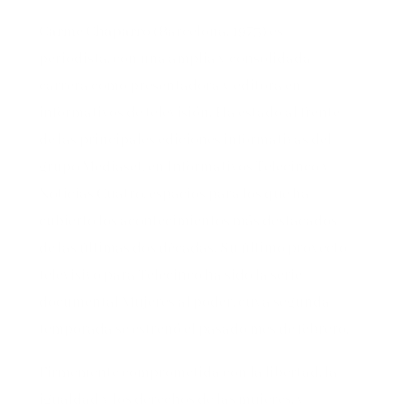
Carme Chaparro
(Barcelona, 1973) es
periodista, con una amplia y consolidada
carrera como presentadora y editora en
informativos de televisión. Ha estado al frente
de las principales ediciones informativas del
grupo Mediaset, en Informativos Telecinco y
Noticias Cuatro, espacios para los que ha
cubierto los acontecimientos más destacados
de las últimas dos décadas. Su último proyecto
televisivo para Telecinco ha sido la serie
documental Mujeres al poder, cuya segunda
temporada se estrenó el pasado mes de febrero.
Firmemente comprometida con la libertad, la
igualdad y los derechos de las mujeres, y