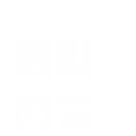
0,00 €
(a partir de 12 de noviembre de 2025 04:27 GMT +02:00 -
Más
información
)
Entradas Relacionadas
Supernova Delta
Quinta entrega
primera entrega
de los libros de
de la trilogía
Puerto
Escondido