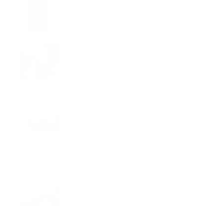
ANTES DE QUE TODO CAMBIE –
MANEL LOUREIRO
LLEVARÁ TU NOMBRE – SONSOLES
ÓNEGA
Lo + visto esta semana
NOVEDADES EDITORIALES JULIO Y
AGOSTO 2026
832 vistas
NOVEDADES EDITORIALES JUNIO