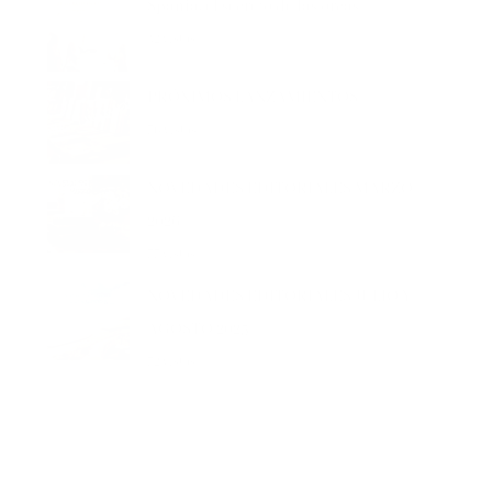
42 vistas
PRÓXIMOS LANZAMIENTOS
36 vistas
NOVEDADES EDITORIALES MARZO
2026
35 vistas
NOVEDADES EDITORIALES JULIO Y
AGOSTO 2025
32 vistas