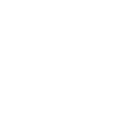
marinas, como a Hipatia de Alejandría. ¿Quién
será la siguiente víctima? ¿Qué tortura habrá
pensado el asesino para ella?
En una carrera contrarreloj,
Ana Arén
se
enfrenta al mayor desafío de su carrera
profesional. Lo que no sabrá hasta el final es
que toda la investigación la llevará a resolver
las incógnitas de su propia vida.
Con una gran capacidad para crear tramas y
un ritmo trepidante en su escritura, Carme
Chaparro, que se ha ganado un puesto
destacado entre los autores y autoras de novela
negra, cierra con No decepciones a tu padre la
trilogía de
Ana Arén
.