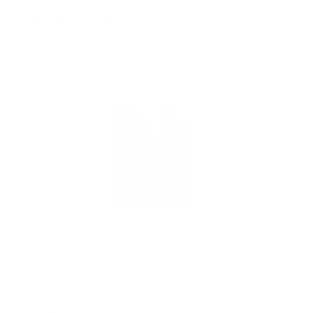
química del odio
, y del ensayo
Calladita estás
más guapa
.
La chica sola (Un thriller de suspense FBI de Ella
Dark – Libro 1)
Recuperando la calificación ahora.