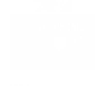
Etiquetas
actualidad
autores españoles
aventuras
basada en hechos reales
basado en hecho real
blogs
booktrailer
cocina y gastronomía
costumbrista