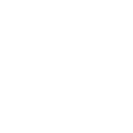
militante contra cualquier forma de
manifestación de violencia hacia las personas
más vulnerables, en 2018 recibió el Premio
Feminismo PSOE, así como el reconocimiento a
su trayectoria por parte del Observatorio
contra la Violencia Doméstica y de Género del
Consejo General del Poder Judicial. Su pasión
por la lectura se ha traducido en pasión por
escribir. Carme ha compaginado su trabajo en
televisión con colaboraciones como columnista
para las revistas Yo Dona —en la que tiene un
espacio semanal—, GQ y Mujer Hoy.
Actualmente también escribe su propio blog en
Yahoo. Es autora de las novelas
No soy un
monstruo
(Premio Primavera 2017) y L
a