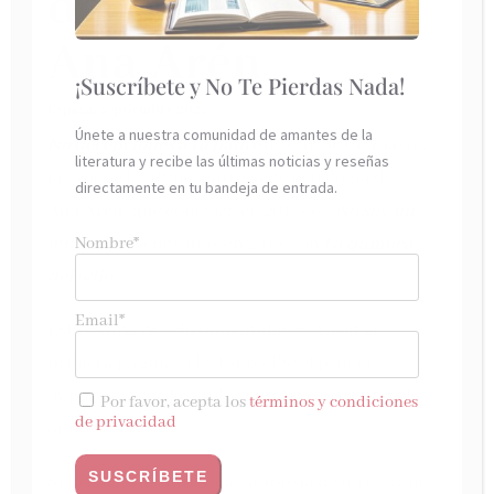
de la trilogía de
Ana Arén
¡Suscríbete y No Te Pierdas Nada!
Espasa, septiembre 2021
Únete a nuestra comunidad de amantes de la
No decepciones a tu padre
de
Carme Chaparro
,
literatura y recibe las últimas noticias y reseñas
la esperada última entrega de la trilogía de
directamente en tu bandeja de entrada.
Ana Arén,
que comenzó en 2017 con
No soy un
monstruo
y continuó, en 2019, con
La química
Nombre*
del odio
.
Email*
Esta es una novela para audaces. Ya en la
primera página el lector recibe el primer
impacto: sigue leyendo si te atreves, nos reta la
Por favor, acepta los
términos y condiciones
de privacidad
autora.
Si lo haces, asistirás a la autopsia de un extraño