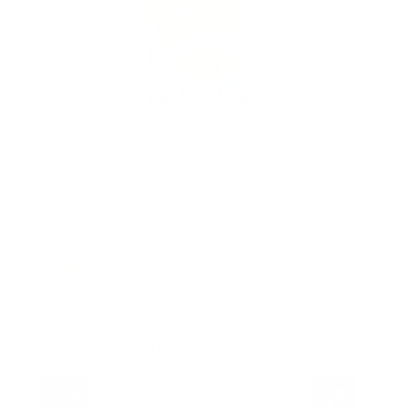
El crimen del verano. El cuaderno vacacional de
Crímenes ilustrados 2: Resuelve más de 70
pasatiempos y encuentra al asesino antes de que
acabe el verano. (Obras diversas)
(
40562
)
17,95 €
Nuestro Instagram