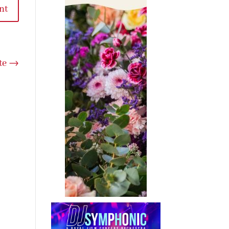
nt
te
→