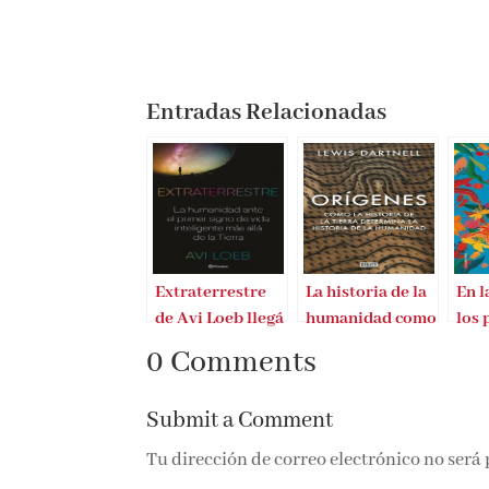
Entradas Relacionadas
Extraterrestre
La historia de la
En l
de Avi Loeb llegá
humanidad como
los
el 3 de febrero
nunca antes la
bes
0 Comments
habían contado
Submit a Comment
Tu dirección de correo electrónico no será