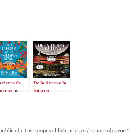
a tierra de
De la tierra a la
 primeros
luna en
os
motocicleta
 publicada.
Los campos obligatorios están marcados con
*