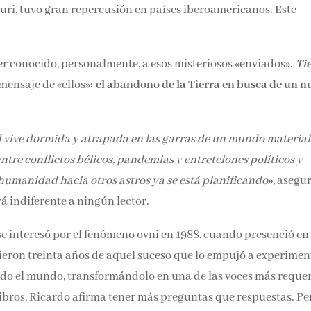
auri, tuvo gran repercusión en países iberoamericanos. Este
r conocido, personalmente, a esos misteriosos «enviados».
Ti
mensaje de «ellos»:
el abandono de la Tierra en busca de un n
 vive dormida y atrapada en las garras de un mundo material
entre conflictos bélicos, pandemias y entretelones políticos y
humanidad hacia otros astros ya se está planificando
», asegur
á indiferente a ningún lector.
se interesó por el fenómeno ovni en 1988, cuando presenció en
ieron treinta años de aquel suceso que lo empujó a experimen
todo el mundo, transformándolo en una de las voces más reque
libros, Ricardo afirma tener más preguntas que respuestas. Pe