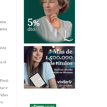
erra
uevo
ista
a el
 Perú
tar e
ridas
ro