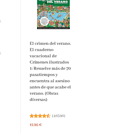
s
El crimen del verano.
El cuaderno
s
vacacional de
Crímenes ilustrados
1: Resuelve más de 70
pasatiempos y
encuentra al asesino
antes de que acabe el
verano. (Obras
diversas)
(
46596
)
17,95 €