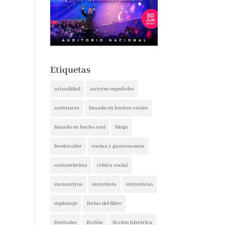
Etiquetas
actualidad
autores españoles
aventuras
basada en hechos reales
basado en hecho real
blogs
booktrailer
cocina y gastronomía
costumbrista
crítica social
encuentros
entrevista
entrevistas
espionaje
ferias del libro
festivales
ficción
ficción histórica