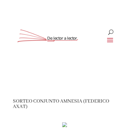
Suscríbete
CLOSE
¡Suscríbete y No Te Pierdas
Nada!
SORTEO CONJUNTO AMNESIA (FEDERICO
AXAT)
Únete a nuestra comunidad de amantes de la
literatura y recibe las últimas noticias y
reseñas directamente en tu bandeja de entrada.