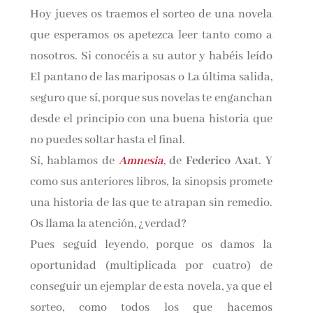
Hoy jueves os traemos el sorteo de una novela
Nombre*
que esperamos os apetezca leer tanto como a
nosotros. Si conocéis a su autor y habéis leído
Email*
El pantano de las mariposas o La última salida,
seguro que sí, porque sus novelas te enganchan
Por favor, acepta los
términos y condiciones
desde el principio con una buena historia que
de privacidad
no puedes soltar hasta el final.
Sí, hablamos de
Amnesia
, de
Federico Axat
. Y
como sus anteriores libros, la sinopsis promete
una historia de las que te atrapan sin remedio.
Os llama la atención, ¿verdad?
Pues seguid leyendo, porque os damos la
oportunidad (multiplicada por cuatro) de
conseguir un ejemplar de esta novela, ya que el
sorteo, como todos los que hacemos