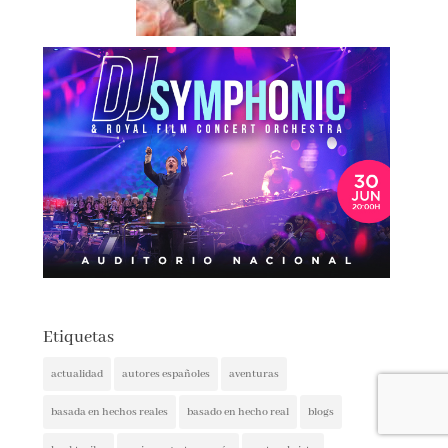
Etiquetas
actualidad
autores españoles
aventuras
basada en hechos reales
basado en hecho real
blogs
booktrailer
cocina y gastronomía
costumbrista