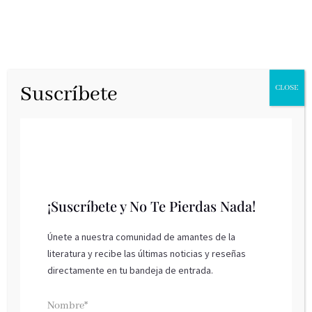
Suscríbete
CLOSE
Como
¡Suscríbete y No Te Pierdas Nada!
comunicarse
Únete a nuestra comunidad de amantes de la
con los orbes
literatura y recibe las últimas noticias y reseñas
directamente en tu bandeja de entrada.
Luciérnaga, enero 2020
Como comunicarse con los orbes
de
Gibraan
Nombre*