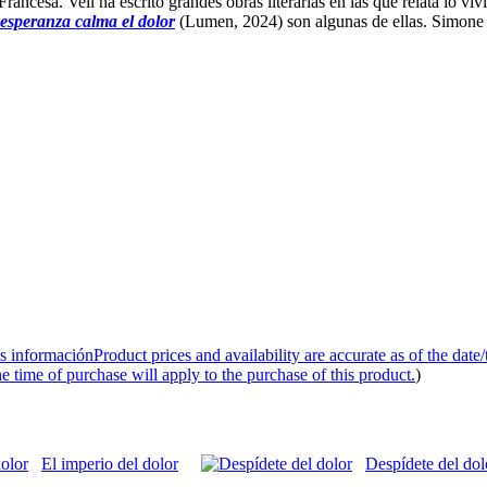
cesa. Veil ha escrito grandes obras literarias en las que relata lo vivi
 esperanza calma el dolor
(Lumen, 2024) son algunas de ellas. Simone Ve
s información
Product prices and availability are accurate as of the date
e time of purchase will apply to the purchase of this product.
)
El imperio del dolor
Despídete del dol