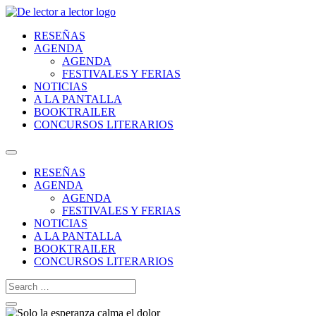
RESEÑAS
AGENDA
AGENDA
FESTIVALES Y FERIAS
Suscríbete
NOTICIAS
A LA PANTALLA
BOOKTRAILER
¡Suscríbete y No Te Pierdas Nada!
CONCURSOS LITERARIOS
Únete a nuestra comunidad de amantes de la literatura y recibe las últ
RESEÑAS
Nombre*
AGENDA
AGENDA
Email*
FESTIVALES Y FERIAS
NOTICIAS
Por favor, acepta los
términos y condiciones de privacidad
A LA PANTALLA
BOOKTRAILER
CLOSE
CONCURSOS LITERARIOS