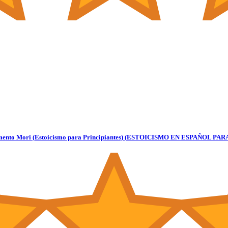
Memento Mori (Estoicismo para Principiantes) (ESTOICISMO EN ESPAÑOL P