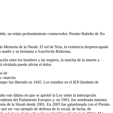
orable, un relato profundamente conmovedor. Premio Babelio de No
 la Memoria de la Shoah. El sol de Niza, la existencia despreocupada
a su madre y su hermana a Auschwitz-Birkenau.
lación entre los hombres y las mujeres, la marcha de la muerte a
 olvidada puede aliviar el dolor.
po de
la «marcha
po fue liberado en 1945. Los estudios en el IEP (Instituto de
ño este último en que se aprobó la Ley sobre la interrupción
residenta del Parlamento Europeo y, en 1993, fue nombrada ministra
oria de la Shoah desde 2001. En 2005 fue galardonada con el Premio
por ser «un ejemplo de defensa de lo social, de lucha, de