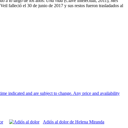
do a lo largo de los años:
Una vida
(Clave Intelectual, 2011),
Mes
il falleció el 30 de junio de 2017 y sus restos fueron trasladados al
/time indicated and are subject to change. Any price and availability
or
Adiós al dolor de Helena Miranda