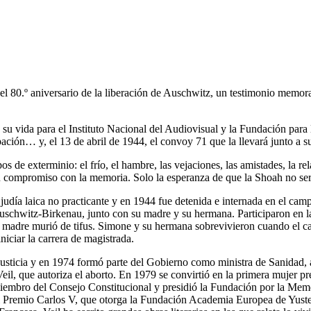
 el 80.º aniversario de la liberación de Auschwitz, un testimonio mem
su vida para el Instituto Nacional del Audiovisual y la Fundación para
cupación… y, el 13 de abril de 1944, el convoy 71 que la llevará junto 
 de exterminio: el frío, el hambre, las vejaciones, las amistades, la re
u compromiso con la memoria. Solo la esperanza de que la Shoah no será
judía laica no practicante y en 1944 fue detenida e internada en el cam
uschwitz-Birkenau, junto con su madre y su hermana. Participaron en 
madre murió de tifus. Simone y su hermana sobrevivieron cuando el cam
niciar la carrera de magistrada.
usticia y en 1974 formó parte del Gobierno como ministra de Sanidad, a
l, que autoriza el aborto. En 1979 se convirtió en la primera mujer p
embro del Consejo Constitucional y presidió la Fundación por la Mem
l Premio Carlos V, que otorga la Fundación Academia Europea de Yuste 