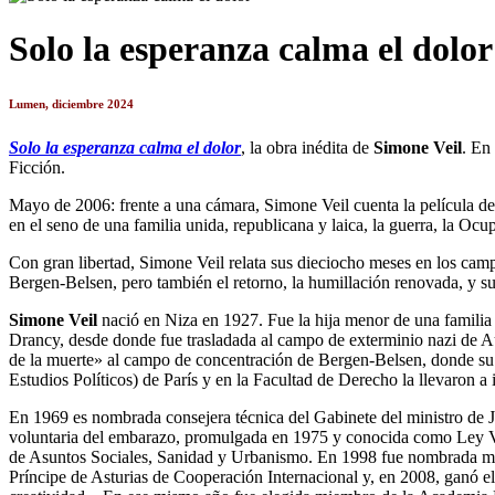
Solo la esperanza calma el dolor
Lumen, diciembre 2024
Solo la esperanza calma el dolor
, la obra inédita de
Simone Veil
. En
Ficción.
Mayo de 2006: frente a una cámara, Simone Veil cuenta la película de 
en el seno de una familia unida, republicana y laica, la guerra, la O
Con gran libertad, Simone Veil relata sus dieciocho meses en los campos
Bergen-Belsen, pero también el retorno, la humillación renovada, y s
Simone Veil
nació en Niza en 1927. Fue la hija menor de una familia 
Drancy, desde donde fue trasladada al campo de exterminio nazi de A
de la muerte» al campo de concentración de Bergen-Belsen, donde su 
Estudios Políticos) de París y en la Facultad de Derecho la llevaron a i
En 1969 es nombrada consejera técnica del Gabinete del ministro de J
voluntaria del embarazo, promulgada en 1975 y conocida como Ley Vei
de Asuntos Sociales, Sanidad y Urbanismo. En 1998 fue nombrada mi
Príncipe de Asturias de Cooperación Internacional y, en 2008, ganó e