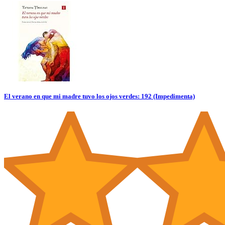
El verano en que mi madre tuvo los ojos verdes: 192 (Impedimenta)