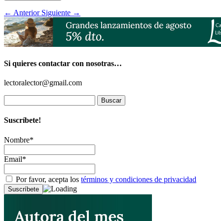
←
Anterior
Siguiente
→
Si quieres contactar con nosotras…
lectoralector@gmail.com
Buscar:
Suscríbete!
Nombre*
Email*
Por favor, acepta los
términos y condiciones de privacidad