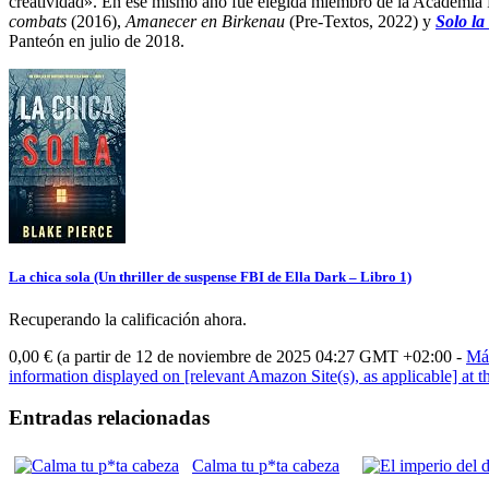
creatividad». En ese mismo año fue elegida miembro de la Academia Fran
combats
(2016),
Amanecer en Birkenau
(Pre-Textos, 2022) y
Solo la
Panteón en julio de 2018.
La chica sola (Un thriller de suspense FBI de Ella Dark – Libro 1)
Recuperando la calificación ahora.
0,00 €
(a partir de 12 de noviembre de 2025 04:27 GMT +02:00 -
Má
information displayed on [relevant Amazon Site(s), as applicable] at th
Entradas relacionadas
Calma tu p*ta cabeza