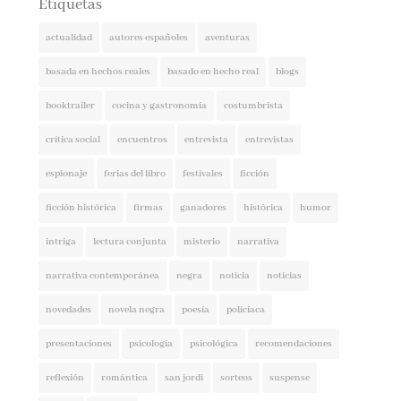
actualidad
autores españoles
aventuras
basada en hechos reales
basado en hecho real
blogs
booktrailer
cocina y gastronomía
costumbrista
crítica social
encuentros
entrevista
entrevistas
espionaje
ferias del libro
festivales
ficción
ficción histórica
firmas
ganadores
histórica
humor
intriga
lectura conjunta
misterio
narrativa
narrativa contemporánea
negra
noticia
noticias
novedades
novela negra
poesía
policíaca
presentaciones
psicología
psicológica
recomendaciones
reflexión
romántica
san jordi
sorteos
suspense
thriller
vida real