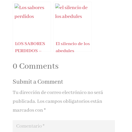
Giménez
Bartlett
LOS SABORES
El silencio de los
PERDIDOS –
abedules
RAQUEL
0 Comments
MARTOS
Submit a Comment
Tu dirección de correo electrónico no será
publicada.
Los campos obligatorios están
marcados con
*