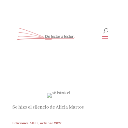
Suscríbete
CLOSE
¡Suscríbete y No Te Pierdas Nada!
Únete a nuestra comunidad de amantes de la
literatura y recibe las últimas noticias y reseñas
Se hizo el silencio de Alicia Martos
directamente en tu bandeja de entrada.
Ediciones Alfar, octubre 2020
Nombre*