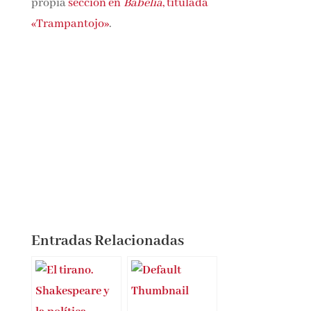
dibujante. Obtuvo el Premio Nacional del
Cómic por su libro
Bardín el Superrealista
.
Fundó y codirigió la revista
NSLM
, y desde 2014
tiene su propia
sección en
Babelia
, titulada
«Trampantojo»
.
Entradas Relacionadas