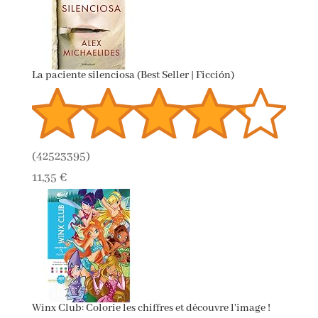
La paciente silenciosa (Best Seller | Ficción)
(
42523395
)
11,35 €