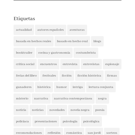
Etiquetas
actualidad
autores españoles
aventuras
basada en hechos reales
basado en hecho real
blogs
booktrailer
cocina y gastronomía
costumbrista
crítica social
encuentros
entrevista
entrevistas
espionaje
ferias del libro
festivales
ficción
ficción histórica
firmas
ganadores
histórica
humor
intriga
lectura conjunta
misterio
narrativa
narrativa contemporánea
negra
noticia
noticias
novedades
novela negra
poesía
policíaca