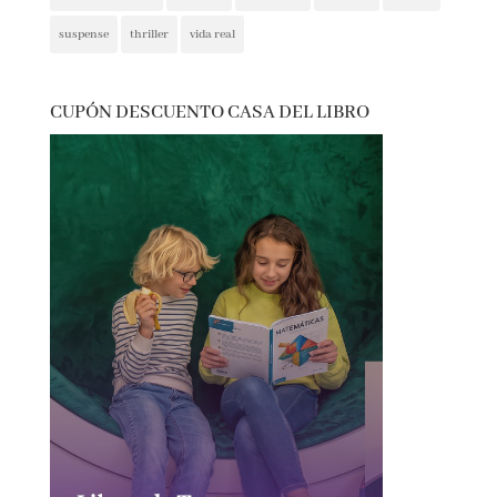
presentaciones
psicología
psicológica
recomendaciones
reflexión
romántica
san jordi
sorteos
suspense
thriller
vida real
CUPÓN DESCUENTO CASA DEL LIBRO