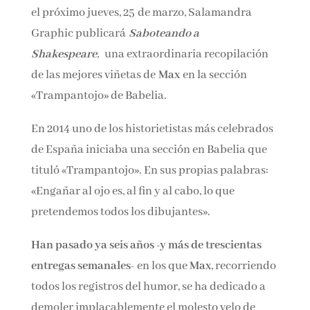
el próximo jueves, 25 de marzo, Salamandra
Nombre*
Graphic publicará
Saboteando a
Shakespeare
,
una extraordinaria recopilación
Email*
de las mejores viñetas de
Max
en la sección
«Trampantojo» de Babelia.
Por favor, acepta los
términos y condiciones
En 2014 uno de los historietistas más
de privacidad
celebrados de España iniciaba una sección en
Babelia que tituló «Trampantojo». En sus
propias palabras: «Engañar al ojo es, al fin y al
cabo, lo que pretendemos todos los
dibujantes».
Han pasado ya seis años -y más de trescientas
entregas semanales-
en los que
Max
,
recorriendo todos los registros del humor, se ha