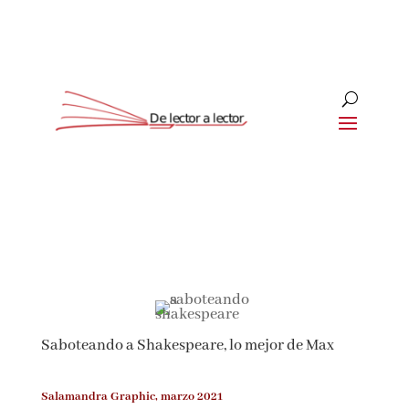
Suscríbete
CLOSE
¡Suscríbete y No Te Pierdas
Nada!
Saboteando a Shakespeare, lo mejor de Max
Únete a nuestra comunidad de amantes de la
literatura y recibe las últimas noticias y
reseñas directamente en tu bandeja de entrada.
Salamandra Graphic, marzo 2021