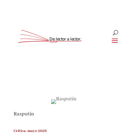
Suscríbete
CLOSE
¡Suscríbete y No Te Pierdas
Nada!
Rasputín
Únete a nuestra comunidad de amantes de la
literatura y recibe las últimas noticias y
reseñas directamente en tu bandeja de entrada.
Crítica, mayo 2026