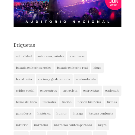
Etiquetas
actualidad
autores españoles
aventuras
basada en hechos reales
basado en hecho real
blogs
booktrailer
cocina y gastronomía
costumbrista
crítica social
encuentros
entrevista
entrevistas
espionaje
ferias del libro
festivales
ficción
ficción histórica
firmas
ganadores
histórica
humor
intriga
lectura conjunta
misterio
narrativa