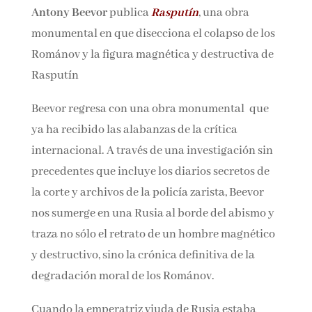
Antony Beevor
publica
Rasputín
, una obra
Nombre*
monumental en que disecciona el colapso de
los Románov y la figura magnética y
Email*
destructiva de Rasputín
Beevor regresa con una obra monumental que
Por favor, acepta los
términos y condiciones
ya ha recibido las alabanzas de la crítica
de privacidad
internacional. A través de una investigación
sin precedentes que incluye los diarios secretos
de la corte y archivos de la policía zarista,
Beevor nos sumerge en una Rusia al borde del
abismo y traza no sólo el retrato de un hombre
magnético y destructivo, sino la crónica
definitiva de la degradación moral de los
Románov.