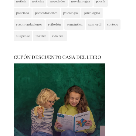
narrativa contemporánea
negra
noticia
noticias
novedades
novela negra
poesía
policíaca
presentaciones
psicología
psicológica
recomendaciones
reflexión
romántica
san jordi
sorteos
suspense
thriller
vida real
CUPÓN DESCUENTO CASA DEL LIBRO