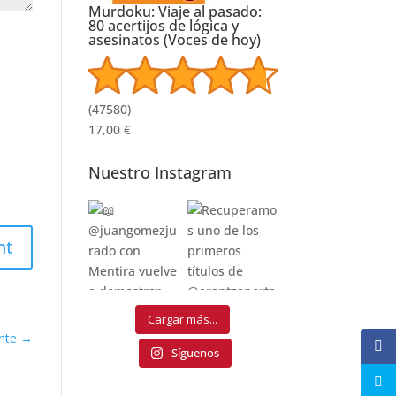
Murdoku: Viaje al pasado:
80 acertijos de lógica y
asesinatos (Voces de hoy)
(
47580
)
17,00 €
Nuestro Instagram
nt
Cargar más...
nte
→
Síguenos