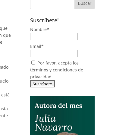
Suscríbete!
 que
Nombre*
ón que
el
Email*
Por favor, acepta los
usado
términos y condiciones de
privacidad
duelo
o
 está
asta
ente