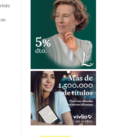
rtido
Con