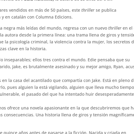
ares vendidos en más de 50 países, este
thriller
se publica
 y en catalán con Columna Edicions.
vela negra más leídas del mundo, regresa con un nuevo
thriller
en el
 la autora desde la primera línea: una trama llena de giros y tensi
 la psicología criminal, la violencia contra la mujer, los secretos d
as clave en la historia.
do inseparables; ellos tres contra el mundo. Edie pensaba que su
arido, Jake, es brutalmente asesinado y su mejor amigo, Ryan, ac
 en la casa del acantilado que compartía con Jake. Está en pleno 
erlo, pues alguien la está vigilando, alguien que lleva mucho tiemp
ulnerable, el pasado del que ha intentado huir desesperadamente
 nos ofrece una novela apasionante en la que descubriremos que h
as consecuencias. Una historia llena de giros y tensión magníficam
 quince años antes de pasarse a la ficción. Nacida y criada en