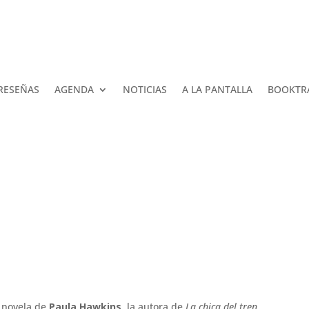
RESEÑAS
AGENDA
NOTICIAS
A LA PANTALLA
BOOKTR
 novela de
Paula Hawkins,
la autora de
La chica del tren.