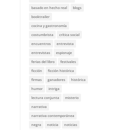
basado en hecho real
blogs
booktrailer
cocina y gastronomía
costumbrista
crítica social
encuentros
entrevista
entrevistas
espionaje
ferias del libro
festivales
ficción
ficción histórica
firmas
ganadores
histórica
humor
intriga
lectura conjunta
misterio
narrativa
narrativa contemporánea
negra
noticia
noticias