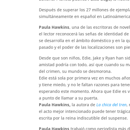
Después de superar los 27 millones de ejempl
simultáneamente en español en Latinoámerica
Paula Hawkins
, una de las escritoras de no
el lector reconocerá las señas de identidad de
se desarrolla en el ámbito doméstico y en la que
pasado y el poder de las localizaciones son piez
Desde que son niños, Edie, Jake y Ryan han si
amistad podría con todo, así que cuando su m
del crimen, su mundo se desmorona.
Edie está sola por primera vez en muchos años
y tiene miedo, y no le faltan razones para ten
esperando este momento. Ahora que Edie es v
a punto de llamar a su puerta.
Paula Hawkins,
la autora de
La chica del tren
,
el acto mejor intencionado puede tener trágic
escrita por la reina indiscutible del suspense.
Paula Hawkins
trabajó como periodista más de