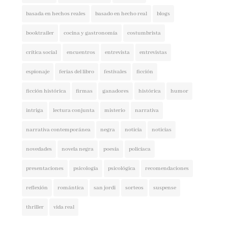
basada en hechos reales
basado en hecho real
blogs
booktrailer
cocina y gastronomía
costumbrista
crítica social
encuentros
entrevista
entrevistas
espionaje
ferias del libro
festivales
ficción
ficción histórica
firmas
ganadores
histórica
humor
intriga
lectura conjunta
misterio
narrativa
narrativa contemporánea
negra
noticia
noticias
novedades
novela negra
poesía
policíaca
presentaciones
psicología
psicológica
recomendaciones
reflexión
romántica
san jordi
sorteos
suspense
thriller
vida real