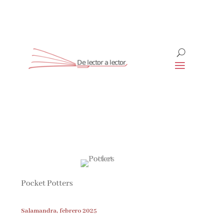
Suscríbete
CLOSE
¡Suscríbete y No Te Pierdas
Nada!
Pocket Potters
Únete a nuestra comunidad de amantes de la
literatura y recibe las últimas noticias y
reseñas directamente en tu bandeja de entrada.
Salamandra, febrero 2025