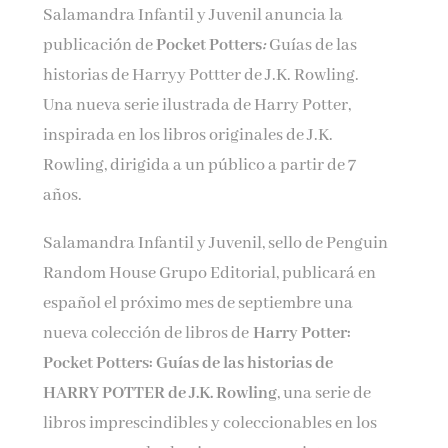
Salamandra Infantil y Juvenil anuncia la
Nombre*
publicación de
Pocket Potters
:
Guías de las
historias de Harryy Pottter de J.K. Rowling.
Email*
Una nueva serie ilustrada de Harry Potter,
inspirada en los libros originales de J.K.
Rowling, dirigida a un público a partir de 7
Por favor, acepta los
términos y condiciones
de privacidad
años.
Salamandra Infantil y Juvenil, sello de Penguin
Random House Grupo Editorial, publicará en
español el próximo mes de septiembre una
nueva colección de libros de
Harry Potter:
Pocket Potters: Guías de las historias de
HARRY POTTER de J.K. Rowling
, una serie de
libros imprescindibles y coleccionables en los