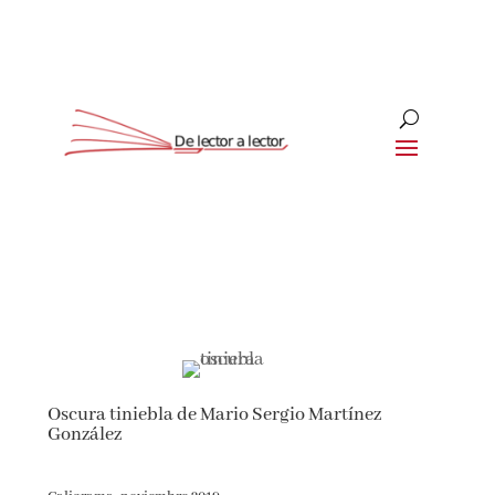
Suscríbete
CLOSE
¡Suscríbete y No Te Pierdas
Nada!
Oscura tiniebla de Mario Sergio Martínez
Únete a nuestra comunidad de amantes de la
González
literatura y recibe las últimas noticias y
reseñas directamente en tu bandeja de entrada.