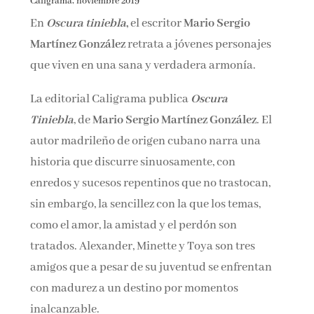
Caligrama, noviembre 2019
Nombre*
En
Oscura tiniebla
,
el escritor
Mario Sergio
Martínez González
retrata a jóvenes personajes
Email*
que viven en una sana y verdadera armonía.
La editorial Caligrama publica
Oscura
Por favor, acepta los
términos y condiciones
Tiniebla
, de
Mario Sergio Martínez González
. El
de privacidad
autor madrileño de origen cubano narra una
historia que discurre sinuosamente, con
enredos y sucesos repentinos que no trastocan,
sin embargo, la sencillez con la que los temas,
como el amor, la amistad y el perdón son
tratados. Alexander, Minette y Toya son tres
amigos que a pesar de su juventud se enfrentan
con madurez a un destino por momentos
inalcanzable.