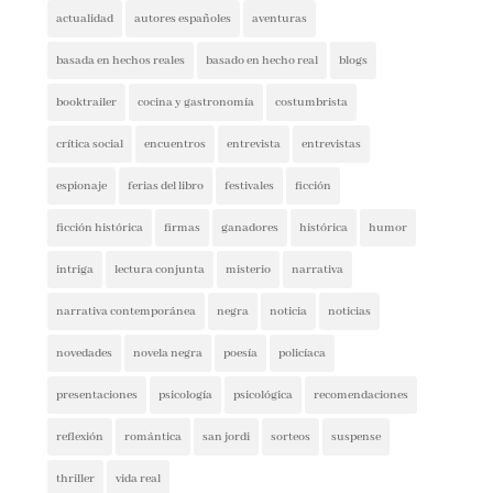
basada en hechos reales
basado en hecho real
blogs
booktrailer
cocina y gastronomía
costumbrista
crítica social
encuentros
entrevista
entrevistas
espionaje
ferias del libro
festivales
ficción
ficción histórica
firmas
ganadores
histórica
humor
intriga
lectura conjunta
misterio
narrativa
narrativa contemporánea
negra
noticia
noticias
novedades
novela negra
poesía
policíaca
presentaciones
psicología
psicológica
recomendaciones
reflexión
romántica
san jordi
sorteos
suspense
thriller
vida real