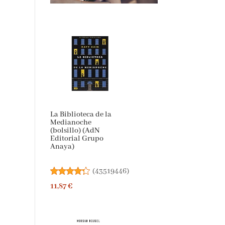
La Biblioteca de la
Medianoche
(bolsillo) (AdN
Editorial Grupo
Anaya)
(
43519446
)
11,87 €