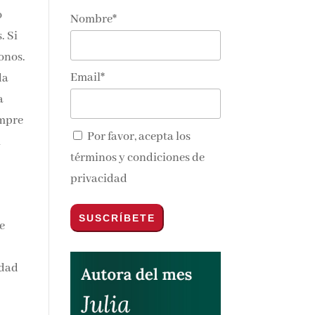
o
Nombre*
. Si
fonos.
Email*
da
a
empre
Por favor, acepta los
l
términos y condiciones de
privacidad
e
idad