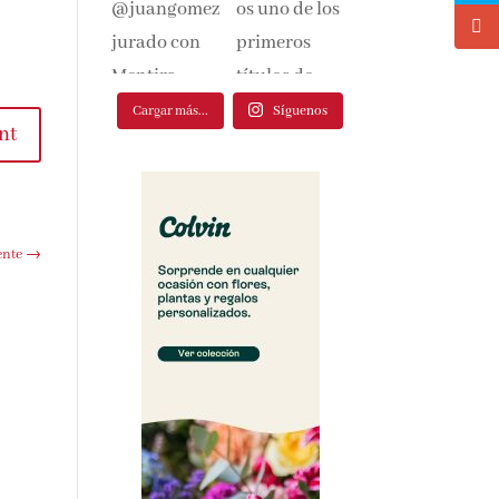
Cargar más...
Síguenos
nt
ente
→