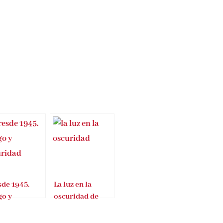
sde 1945.
La luz en la
go y
oscuridad de
uridad
Heino Falcke