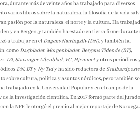
esora, durante más de veinte años ha trabajado para diversos
varios libros sobre la naturaleza, la filosofía de la vida salv
ran pasión por la naturaleza, el norte y la cultura. Ha trabaja
orden y en Bergen, y también ha estado en tierra firme durante
zó a trabajar en el
Dagens Næringsliv (DN)
, y también ha
ión, como
Dagbladet
,
Morgenbladet
,
Bergens Tidende (BT)
,
ær,
D2
,
Stavanger Aftenblad
,
VG
,
Hjemmet
y otros periódicos 
riódicos
DN
,
BT
y
Ny Tid
y ha sido redactora de
Svalbardpost
to sobre cultura, política y asuntos nórdicos, pero también s
 ha trabajado en la Universidad Popular y en el campo de la
y de la investigación científica. En 2017 formó parte del jurad
con la NFF, le otorgó el premio al mejor reportaje de Noruega