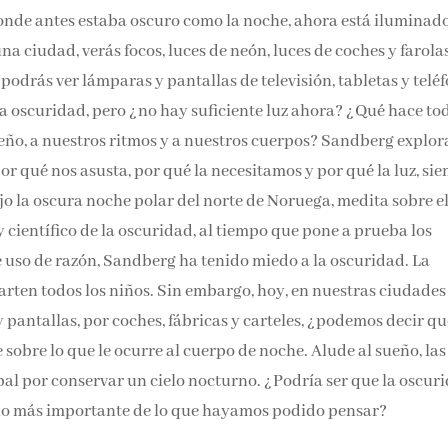
Donde antes estaba oscuro como la noche, ahora está iluminad
a ciudad, verás focos, luces de neón, luces de coches y farolas
podrás ver lámparas y pantallas de televisión, tabletas y telé
a oscuridad, pero ¿no hay suficiente luz ahora? ¿Qué hace to
sueño, a nuestros ritmos y a nuestros cuerpos? Sandberg explor
or qué nos asusta, por qué la necesitamos y por qué la luz, si
jo la oscura noche polar del norte de Noruega, medita sobre e
 y científico de la oscuridad, al tiempo que pone a prueba los
e uso de razón, Sandberg ha tenido miedo a la oscuridad. La
rten todos los niños. Sin embargo, hoy, en nuestras ciudades
antallas, por coches, fábricas y carteles, ¿podemos decir qu
obre lo que le ocurre al cuerpo de noche. Alude al sueño, las
lobal por conservar un cielo nocturno. ¿Podría ser que la oscur
o más importante de lo que hayamos podido pensar?