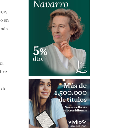
aje,
do en
 más
y
en
.
obre
o de
.