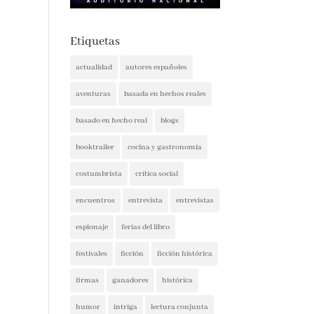
Etiquetas
actualidad
autores españoles
aventuras
basada en hechos reales
basado en hecho real
blogs
booktrailer
cocina y gastronomía
costumbrista
crítica social
encuentros
entrevista
entrevistas
espionaje
ferias del libro
festivales
ficción
ficción histórica
firmas
ganadores
histórica
humor
intriga
lectura conjunta