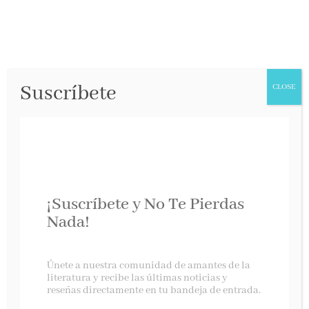
Suscríbete
CLOSE
Nuevo libro de
¡Suscríbete y No Te Pierdas
Cristina Rivera
Nada!
Garza
Únete a nuestra comunidad de amantes de la
literatura y recibe las últimas noticias y
Random House, abril 2025
reseñas directamente en tu bandeja de entrada.
Terrestre
,
el nuevo libro de
Cristina Rivera