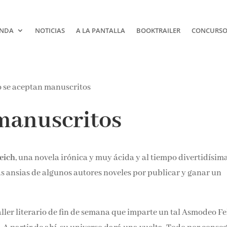
NDA
NOTICIAS
A LA PANTALLA
BOOKTRAILER
CONCURSOS
¡Suscríbete y No T
manuscritos
Pierdas Nada!
Únete a nuestra comunidad d
eich
, una novela irónica y muy ácida y al tiempo divertidísima
la literatura y recibe las últim
reseñas directamente en tu ba
las ansias de algunos autores noveles por publicar y ganar un
entrada.
Nombre*
ller literario de fin de semana que imparte un tal Asmodeo Fe