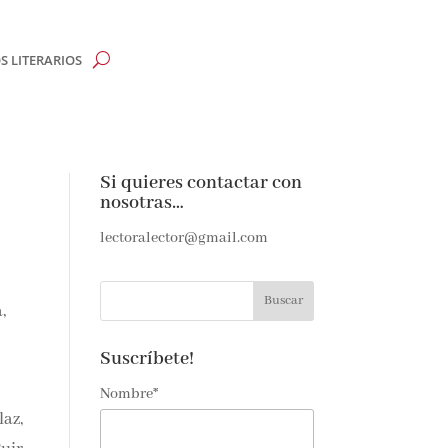
 LITERARIOS
CLOSE
Si quieres contactar con
nosotras…
e
lectoralector@gmail.com
e amantes de
,
as noticias y
ndeja de
Suscríbete!
Nombre*
laz,