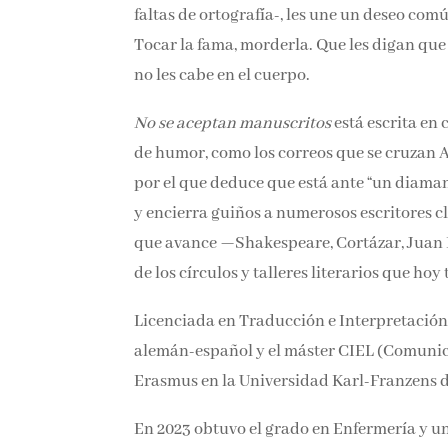
la señora mayor que bebe y lleva diez años 
con faltas de ortografía-, les une un deseo c
nombre. Tocar la fama, morderla. Que les d
ellos, el ego no les cabe en el cuerpo.
No se aceptan manuscritos
está escrita en 
clave de humor, como los correos que se cru
relatos” por el que deduce que está ante “
cuatro manos) y encierra guiños a numeroso
descubriendo a medida que avance —Shakes
novela esboza un veraz retrato de los círculo
Licenciada en Traducción e Interpretación
alemán-español y el máster CIEL (Comunic
Erasmus en la Universidad Karl-Franzens de