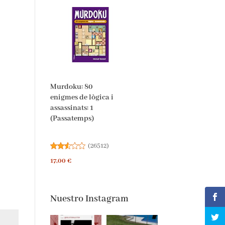
Murdoku: 80
enigmes de lògica i
assassinats: 1
(Passatemps)
(
26512
)
17,00 €
Nuestro Instagram