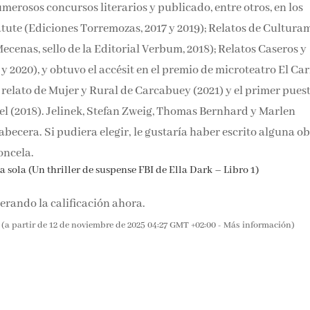
n máster en Medicina Forense. También es diplomada en Cien
merosos concursos literarios y publicado, entre otros, en los
tute (Ediciones Torremozas, 2017 y 2019); Relatos de Cultura
ecenas, sello de la Editorial Verbum, 2018); Relatos Caseros y
 2020), y obtuvo el accésit en el premio de microteatro El Car
de relato de Mujer y Rural de Carcabuey (2021) y el primer
n Macael (2018). Jelinek, Stefan Zweig, Thomas Bernhard y
becera. Si pudiera elegir, le gustaría haber escrito alguna o
oncela.
 sola (Un thriller de suspense FBI de Ella Dark – Libro 1)
rando la calificación ahora.
(a partir de 12 de noviembre de 2025 04:27 GMT +02:00 -
Más información
)