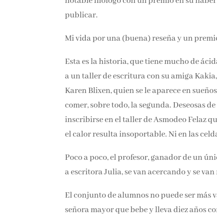
notable filólogo con un premio en su haber.
publicar.
Mi vida por una (buena) reseña y un premi
Esta es la historia, que tiene mucho de áci
apunta a un taller de escritura con su ami
reencarnación de Karen Blixen, quien se le
escritura y al buen comer, sobre todo, la s
las dos deciden inscribirse en el taller de
semana. Es verano y el calor resulta insopor
Poco a poco, el profesor, ganador de un únic
aspirante a escritora Julia, se van acercand
taquiarritmias).
El conjunto de alumnos no puede ser más vari