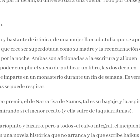
 A partir de ahí, su universo dará una vuelta. Todo por conse
Email*
o.
Por favor, acepta los
térmi
condiciones de privacidad
da y bastante de irónica, de una mujer llamada Julia que se
ga Kakia, que cree ser superdotada como su madre y la
 aparece en sueños por la noche. Ambas son aficionadas a la
egunda. Deseosas de poder cumplir el sueño de publicar un libr
 Asmodeo Felaz que imparte en un monasterio durante un fin de
table. Ni en las celdas se puede respirar.
o premio, el de Narrativa de Samos, tal es su bagaje, y la
o y se van mirando si el menor recato (y ella sufre de
opinto y bizarro, pero a todos -el calvo integral, el incipient