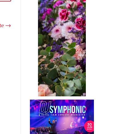
t
e
→