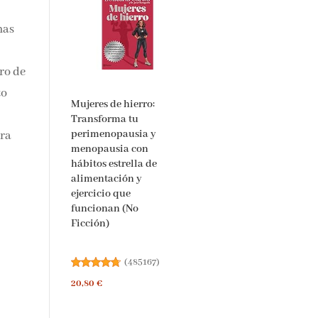
cias
mas
ro
Mujeres de hierro:
Transforma tu
perimenopausia y
menopausia con
hábitos estrella de
alimentación y
bra
ejercicio que
funcionan (No
Ficción)
(
485167
)
20,80 €