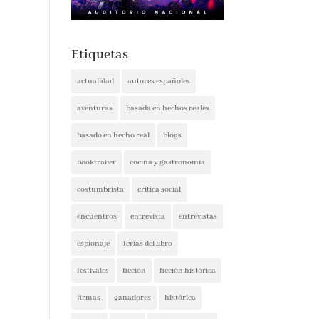
Etiquetas
actualidad
autores españoles
aventuras
basada en hechos reales
basado en hecho real
blogs
booktrailer
cocina y gastronomía
costumbrista
crítica social
encuentros
entrevista
entrevistas
espionaje
ferias del libro
festivales
ficción
ficción histórica
firmas
ganadores
histórica
humor