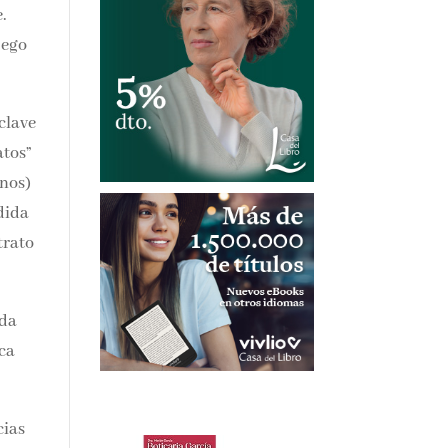
us
e
es
ada
ca