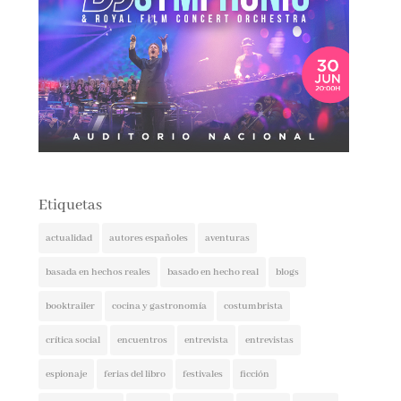
Etiquetas
actualidad
autores españoles
aventuras
basada en hechos reales
basado en hecho real
blogs
booktrailer
cocina y gastronomía
costumbrista
crítica social
encuentros
entrevista
entrevistas
espionaje
ferias del libro
festivales
ficción
ficción histórica
firmas
ganadores
histórica
humor