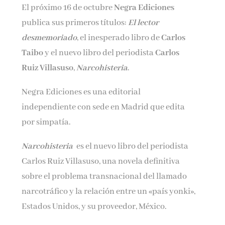
El próximo 16 de octubre
Negra Ediciones
Nombre*
publica sus primeros títulos:
El lector
desmemoriado
, el inesperado libro de
Carlos
Email*
Taibo
y el nuevo libro del periodista
Carlos
Ruiz Villasuso
,
Narcohisteria
.
Por favor, acepta los
términos y condiciones
Negra Ediciones es una editorial
de privacidad
independiente con sede en Madrid que edita
por simpatía.
Narcohisteria
es el nuevo libro del periodista
Carlos Ruiz Villasuso, una novela definitiva
sobre el problema transnacional del llamado
narcotráfico y la relación entre un «país yonki»,
Estados Unidos, y su proveedor, México.