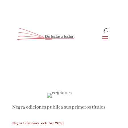
Suscríbete
CLOSE
¡Suscríbete y No Te Pierdas
Nada!
Negra ediciones publica sus primeros títulos
Únete a nuestra comunidad de amantes de la
literatura y recibe las últimas noticias y
reseñas directamente en tu bandeja de entrada.
Negra Ediciones, octubre 2020