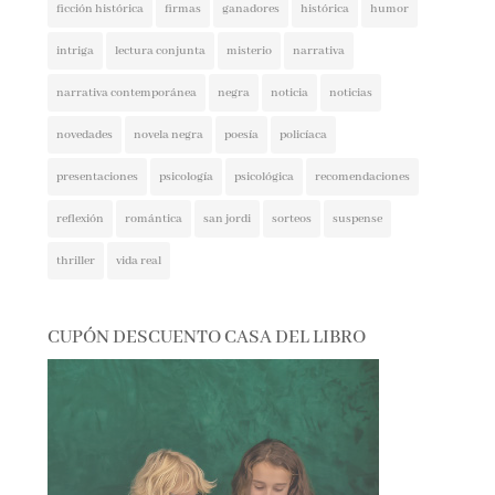
intriga
lectura conjunta
misterio
narrativa
narrativa contemporánea
negra
noticia
noticias
novedades
novela negra
poesía
policíaca
presentaciones
psicología
psicológica
recomendaciones
reflexión
romántica
san jordi
sorteos
suspense
thriller
vida real
CUPÓN DESCUENTO CASA DEL LIBRO