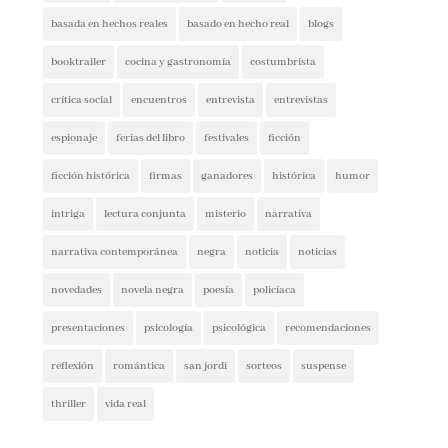
booktrailer
cocina y gastronomía
costumbrista
crítica social
encuentros
entrevista
entrevistas
espionaje
ferias del libro
festivales
ficción
ficción histórica
firmas
ganadores
histórica
humor
intriga
lectura conjunta
misterio
narrativa
narrativa contemporánea
negra
noticia
noticias
novedades
novela negra
poesía
policíaca
presentaciones
psicología
psicológica
recomendaciones
reflexión
romántica
san jordi
sorteos
suspense
thriller
vida real