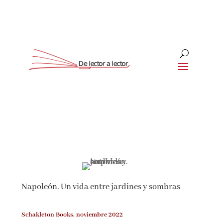
Suscríbete
CLOSE
¡Suscríbete y No Te Pierdas
Nada!
Napoleón. Un vida entre jardines y sombras
Únete a nuestra comunidad de amantes de la
literatura y recibe las últimas noticias y
reseñas directamente en tu bandeja de entrada.
Schakleton Books, noviembre 2022