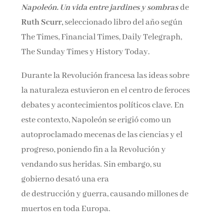
Napoleón. Un vida entre jardines y sombras
de
Nombre*
Ruth Scurr,
seleccionado libro del año según
The Times, Financial Times, Daily Telegraph,
Email*
The Sunday Times y History Today.
Durante la Revolución francesa las ideas sobre
Por favor, acepta los
términos y condiciones
la naturaleza estuvieron en el centro de feroces
de privacidad
debates y acontecimientos políticos clave. En
este contexto, Napoleón se erigió como un
autoproclamado mecenas de las ciencias y el
progreso, poniendo fin a la Revolución y
vendando sus heridas. Sin embargo, su
gobierno desató una era
de destrucción y guerra, causando millones de
muertos en toda Europa.