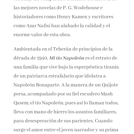
endiabladamente
divertida.
El
Atlantic
Monthly
ha comparado el humor del libro
al
de las mejores novelas de P. G. Wodehouse e
historiadores como Henry Kamen y escritores
como Azar Nafisi han alabado la calidad y el
enorme valor de esta obra.
Ambientada en el Teherán de principios de la
década de 1940,
Mi tío Napoleón
es el retrato
de una familia que vive bajo la esperpéntica
tiranía de un patriarca estrafalario que
idolatra a Napoleón Bonaparte. A la manera de
un Quijote persa, acompañado por su fiel
escudero Mash Qasem, el tío Napoleón, pues así
lo llaman todos, lleva con mano de hierro los