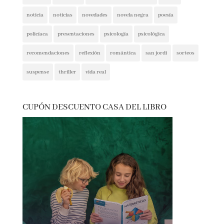
intriga
lectura conjunta
misterio
narrativa
narrativa contemporánea
negra
noticia
noticias
novedades
novela negra
poesía
policíaca
presentaciones
psicología
psicológica
recomendaciones
reflexión
romántica
san jordi
sorteos
suspense
thriller
vida real
CUPÓN DESCUENTO CASA DEL LIBRO