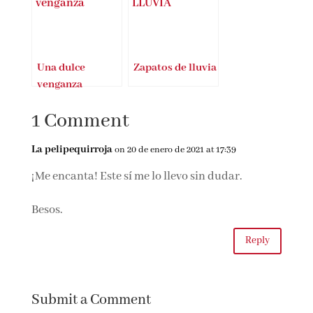
del Atlas
la novela
póstuma de
Javier Reverte
Una dulce
Zapatos de lluvia
venganza
de Jonas
1 Comment
Jonasson
La pelipequirroja
on 20 de enero de 2021 at 17:39
¡Me encanta! Este sí me lo llevo sin dudar.
Besos.
Reply