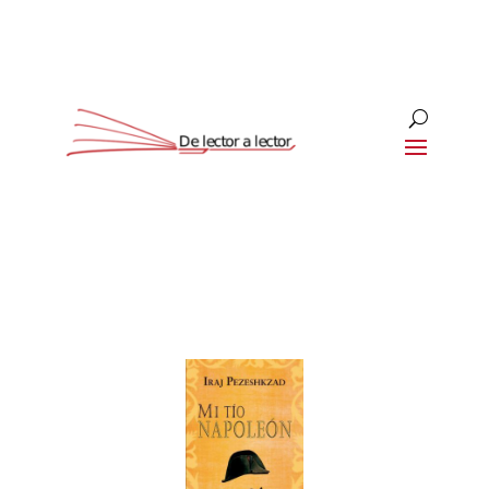
Suscríbete
CLOSE
¡Suscríbete y No Te Pierdas
Nada!
Únete a nuestra comunidad de amantes de la
literatura y recibe las últimas noticias y
reseñas directamente en tu bandeja de entrada.