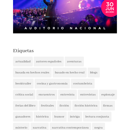
Etiquetas
actualidad
autores españoles
aventuras
basada en hechos reales
basado en hecho real
blogs
booktrailer
cocina y gastronomía
costumbrista
crítica social
encuentros
entrevista
entrevistas
espionaje
ferias del libro
festivales
ficción
ficción histórica
firmas
ganadores
histórica
humor