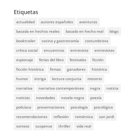
Etiquetas
actualidad
autores españoles
aventuras
basada en hechos reales
basado en hecho real
blogs
booktrailer
cocina y gastronomía
costumbrista
crítica social
encuentros
entrevista
entrevistas
espionaje
ferias del libro
festivales
ficción
ficción histórica
firmas
ganadores
histórica
humor
intriga
lectura conjunta
misterio
narrativa
narrativa contemporánea
negra
noticia
noticias
novedades
novela negra
poesía
policíaca
presentaciones
psicología
psicológica
recomendaciones
reflexión
romántica
san jordi
sorteos
suspense
thriller
vida real