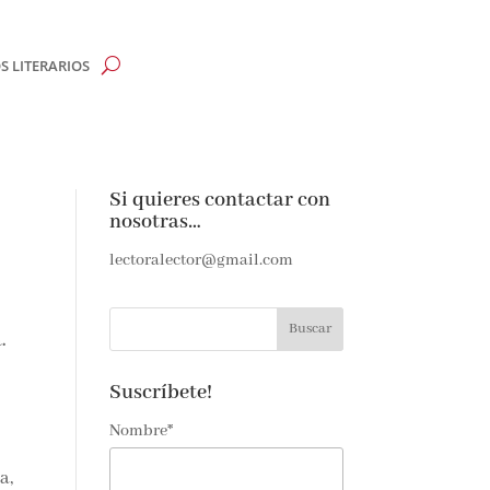
 LITERARIOS
Si quieres contactar con
nosotras…
lectoralector@gmail.com
.
Suscríbete!
Nombre*
a,