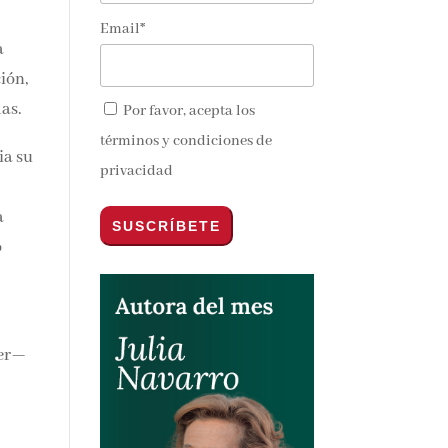
Email*
a
ión,
das.
Por favor, acepta los
términos y condiciones de
ia su
privacidad
a
o
ner—