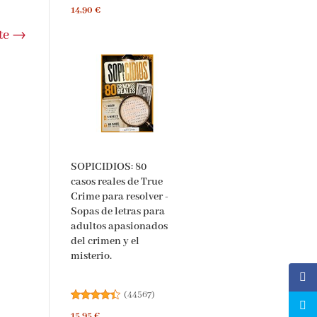
14,90 €
te
→
SOPICIDIOS: 80
casos reales de True
Crime para resolver -
Sopas de letras para
adultos apasionados
del crimen y el
misterio.
(
44567
)
15,95 €