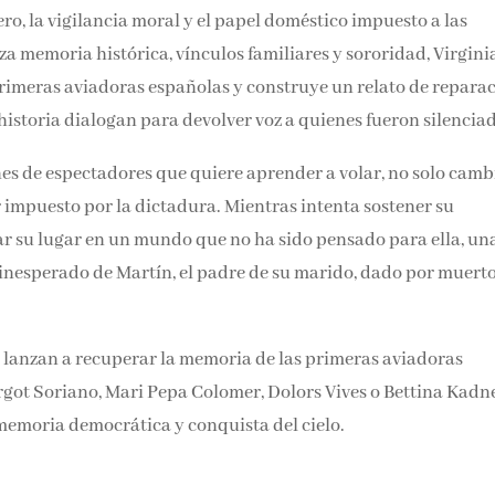
o, la vigilancia moral y el papel doméstico impuesto a las
za memoria histórica, vínculos familiares y sororidad, Virgini
 primeras aviadoras españolas y construye un relato de reparac
 historia dialogan para devolver voz a quienes fueron silencia
s de espectadores que quiere aprender a volar, no solo camb
r impuesto por la dictadura. Mientras intenta sostener su
ar su lugar en un mundo que no ha sido pensado para ella, un
o inesperado de Martín, el padre de su marido, dado por muert
 lanzan a recuperar la memoria de las primeras aviadoras
got Soriano, Mari Pepa Colomer, Dolors Vives o Bettina Kad
emoria democrática y conquista del cielo.