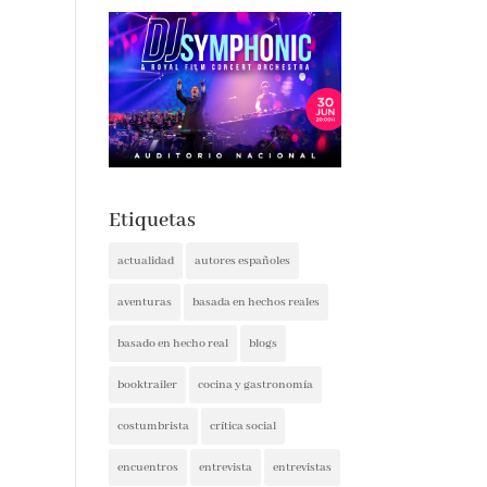
Etiquetas
actualidad
autores españoles
aventuras
basada en hechos reales
basado en hecho real
blogs
booktrailer
cocina y gastronomía
costumbrista
crítica social
encuentros
entrevista
entrevistas