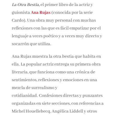
La Otra Bestia
,
el primer libro de la actriz y
Nombre*
guionista
Ana Rujas
(conocida por la serie
Cardo). Una obra muy personal con muchas
Email*
reflexiones con las que es fácil empatizar por el
lenguaje a veces poético y a veces muy directo y
socarrón que utiliza.
Por favor, acepta los
términos y condiciones
de privacidad
Ana Rujas muestra la otra bestia que habita en
ella. La popular actriz entrega su primera obra
literaria, que funciona como una crónica de
sentimientos, reflexiones y emociones en una
mezcla de surrealismo y
cotidianidad. Confesiones directas y
punzantes organizadas en siete secciones, con
referencias a Michel Houellebecq, Angélica