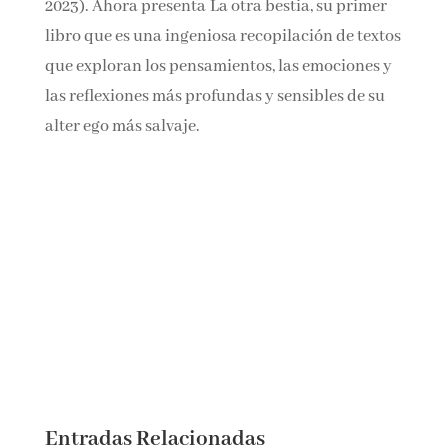
tristezas? (2018).
En contexto editorial, ha escrito para Lucía
Carballal el epílogo de Los pálidos (La Uña
Rota, 2023). Ahora presenta La otra bestia, su
primer libro que es una ingeniosa recopilación
de textos que exploran los pensamientos, las
emociones y las reflexiones más profundas y
sensibles de su alter ego más salvaje.