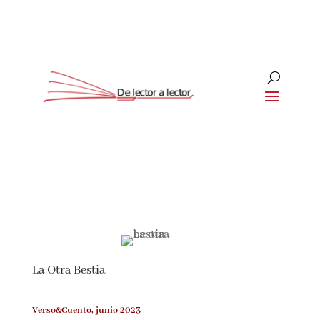
Suscríbete
CLOSE
¡Suscríbete y No Te Pierdas
Nada!
La Otra Bestia
Únete a nuestra comunidad de amantes de la
literatura y recibe las últimas noticias y
reseñas directamente en tu bandeja de entrada.
Verso&Cuento, junio 2023