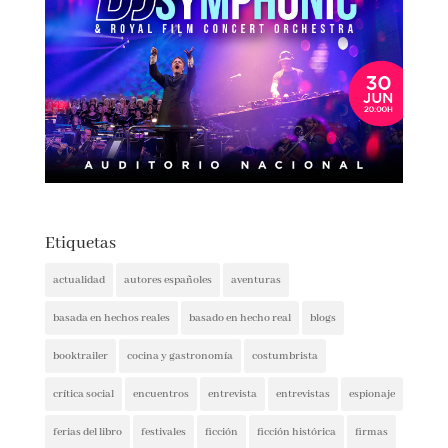
Etiquetas
actualidad
autores españoles
aventuras
basada en hechos reales
basado en hecho real
blogs
booktrailer
cocina y gastronomía
costumbrista