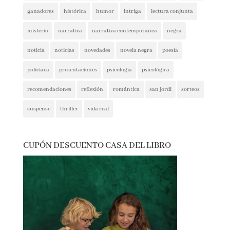
crítica social
encuentros
entrevista
entrevistas
espionaje
ferias del libro
festivales
ficción
ficción histórica
firmas
ganadores
histórica
humor
intriga
lectura conjunta
misterio
narrativa
narrativa contemporánea
negra
noticia
noticias
novedades
novela negra
poesía
policíaca
presentaciones
psicología
psicológica
recomendaciones
reflexión
romántica
san jordi
sorteos
suspense
thriller
vida real
CUPÓN DESCUENTO CASA DEL LIBRO