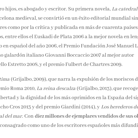
ro hijos, es abogado y escritor. Su primera novela,
La catedral
celona medieval, se convirtió en un éxito editorial mundial si
res como por la crítica y publicada en más de cuarenta países
, entre ellos el Euskadi de Plata 2006 a la mejor novela en le
bro en español del año 2006, el Premio Fundación José Manuel L
oso galardón italiano Giovanni Boccaccio 2007 al mejor autor
llo Estretto 2008, y el premio Fulbert de Chartres 2009.
tima
(Grijalbo, 2009), que narra la expulsión de los moriscos d
remio Roma 2010,
La reina descalza
(Grijalbo, 2013), que recoge
ibertad y la dignidad de los más oprimidos en la España del si
cho Cros 2013 y del premio Giardini (2014), y
Los herederos de
al del mar.
Con
diez millones de ejemplares vendidos de sus o
a consagrado como uno de los escritores españoles más difund