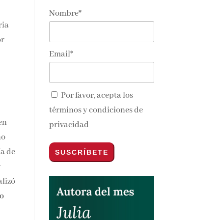
Nombre*
ria
or
Email*
Por favor, acepta los
términos y condiciones de
en
privacidad
no
ía de
y
alizó
so