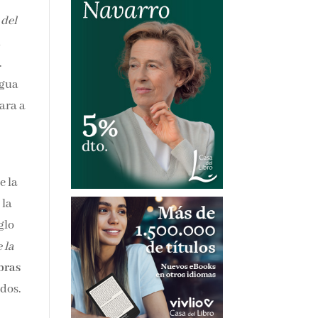
 del
n
.
ngua
ara a
e la
 la
glo
 la
bras
idos.