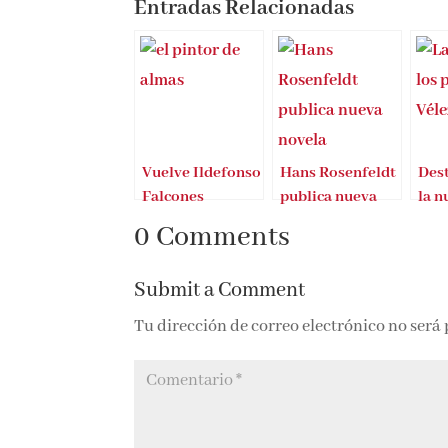
Entradas Relacionadas
Vuelve Ildefonso
Hans Rosenfeldt
Dest
Falcones
publica nueva
la n
novela
de L
0 Comments
sonr
páj
Submit a Comment
Tu dirección de correo electrónico no será