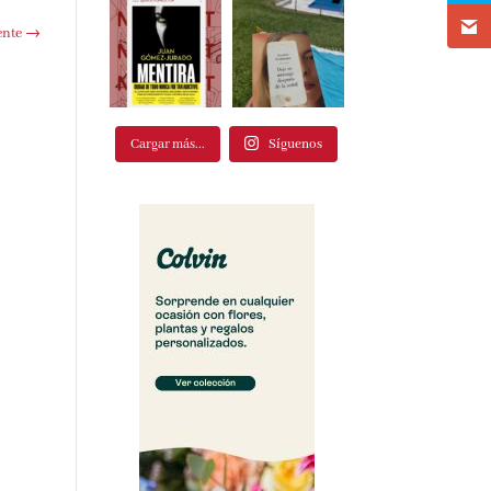
ente
→
Cargar más...
Síguenos