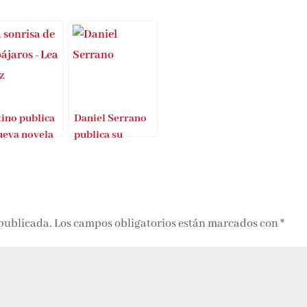
ino publica
Daniel Serrano
ueva novela
publica su
ea Vélez, La
segunda novela
isa de los
aros
 publicada.
Los campos obligatorios están marcados con
*