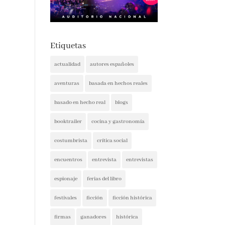
Etiquetas
actualidad
autores españoles
aventuras
basada en hechos reales
basado en hecho real
blogs
booktrailer
cocina y gastronomía
costumbrista
crítica social
encuentros
entrevista
entrevistas
espionaje
ferias del libro
festivales
ficción
ficción histórica
firmas
ganadores
histórica