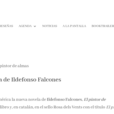
RESEÑAS
AGENDA
NOTICIAS
A LA PANTALLA
BOOKTRAILE
a de Ildefonso Falcones
mérica la nueva novela de
Ildefonso Falcones
,
El pintor de
o y, en catalán, en el sello Rosa dels Vents con el título
El p