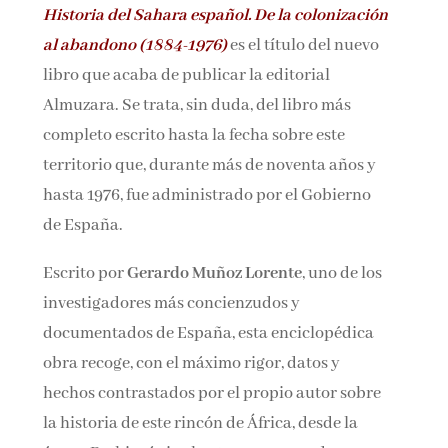
Historia del Sahara español. De la colonización
Nombre*
al abandono (1884-1976)
es el título del nuevo
libro que acaba de publicar la editorial
Email*
Almuzara. Se trata, sin duda, del libro más
completo escrito hasta la fecha sobre este
territorio que, durante más de noventa años y
Por favor, acepta los
términos y condiciones
de privacidad
hasta 1976, fue administrado por el Gobierno
de España.
Escrito por
Gerardo Muñoz Lorente
, uno de los
investigadores más concienzudos y
documentados de España, esta enciclopédica
obra recoge, con el máximo rigor, datos y
hechos contrastados por el propio autor sobre
la historia de este rincón de África, desde la