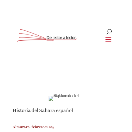
Suscríbete
CLOSE
¡Suscríbete y No Te Pierdas
Nada!
Historia del Sahara español
Únete a nuestra comunidad de amantes de la
literatura y recibe las últimas noticias y
reseñas directamente en tu bandeja de entrada.
Almuzara, febrero 2024