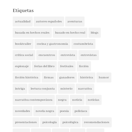
Etiquetas
actualidad
autores españoles
aventuras
basada en hechos reales
basado en hecho real
blogs
booktrailer
cocina y gastronomía
costumbrista
crítica social
encuentros
entrevista
entrevistas
espionaje
ferias del libro
festivales
ficción
ficción histórica
firmas
ganadores
histórica
humor
intriga
lectura conjunta
misterio
narrativa
narrativa contemporánea
negra
noticia
noticias
novedades
novela negra
poesía
policíaca
presentaciones
psicología
psicológica
recomendaciones
reflexión
romántica
san jordi
sorteos
suspense