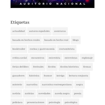
Etiquetas
actualidad
autores españoles
aventuras
basada en hechos reales
basado en hecho real
blogs
booktrailer
cocina y gastronomía
costumbrista
crítica social
encuentros
entrevista
entrevistas
espionaje
ferias del libro
festivales
ficción
ficción histórica
firmas
ganadores
histórica
humor
intriga
lectura conjunta
misterio
narrativa
narrativa contemporánea
negra
noticia
noticias
novedades
novela negra
poesía
policíaca
presentaciones
psicología
psicológica