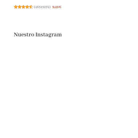
(
46513274
)
9,49 €
Nuestro Instagram