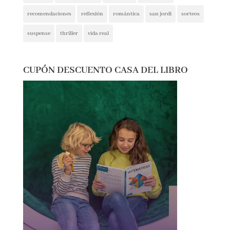
recomendaciones
reflexión
romántica
san jordi
sorteos
suspense
thriller
vida real
CUPÓN DESCUENTO CASA DEL LIBRO