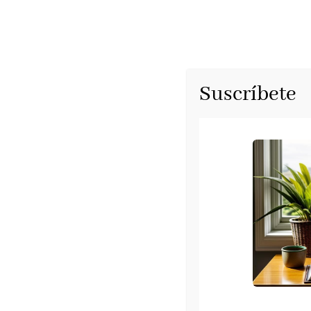
RESEÑAS
AGE
Suscríbete
Esperanza
Sekotia, mayo 2025
Esperanza
es el título del nuevo libro que 
el periodista
Fernando de Haro
, recoge un 
humanas: la esperanza.
En un mundo donde la nostalgia del pasado 