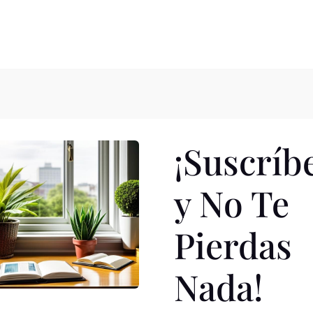
NDA
NOTICIAS
A LA PANTALLA
BOOKTRAILER
CONCURSOS
¡Suscríb
y No Te
acaba de publicar la editorial Sekotia. Un ensayo que, escrito p
Pierdas
diálogo clarividente sobre la más persistente de las virtudes
Nada!
y el temor al futuro paralizan al ser humano, el libro muestr