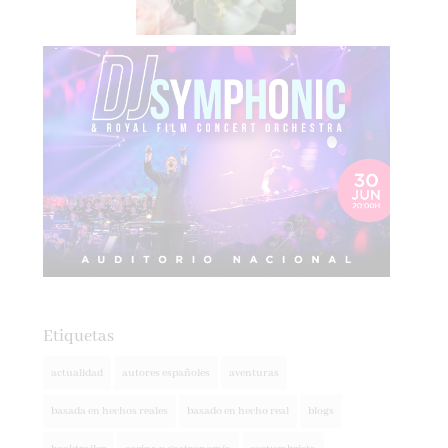
Etiquetas
actualidad
autores españoles
aventuras
basada en hechos reales
basado en hecho real
blogs
booktrailer
cocina y gastronomía
costumbrista