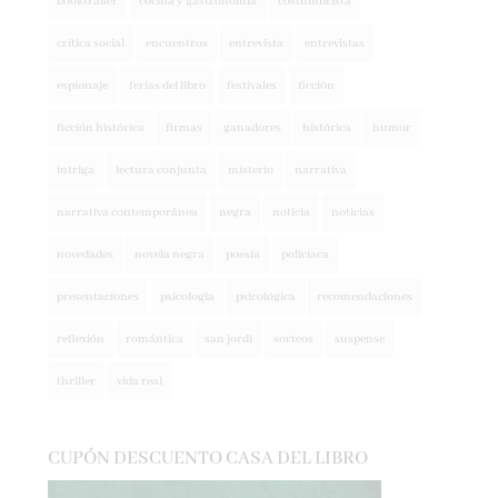
crítica social
encuentros
entrevista
entrevistas
espionaje
ferias del libro
festivales
ficción
ficción histórica
firmas
ganadores
histórica
humor
intriga
lectura conjunta
misterio
narrativa
narrativa contemporánea
negra
noticia
noticias
novedades
novela negra
poesía
policíaca
presentaciones
psicología
psicológica
recomendaciones
reflexión
romántica
san jordi
sorteos
suspense
thriller
vida real
CUPÓN DESCUENTO CASA DEL LIBRO