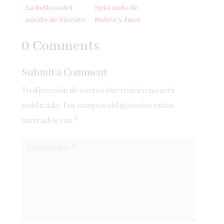
La belleza del
Spin nulo de
miedo de Vicente
Rubén y Juan
J. Martínez
Vicente Azorín
0 Comments
Onsurbe
Submit a Comment
Tu dirección de correo electrónico no será
publicada.
Los campos obligatorios están
marcados con
*