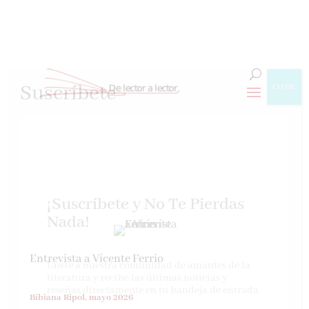
Suscríbete
CLOSE
¡Suscríbete y No Te Pierdas
Nada!
Entrevista a Vicente Ferrio
Únete a nuestra comunidad de amantes de la
literatura y recibe las últimas noticias y
reseñas directamente en tu bandeja de entrada.
Bibiana Ripol, mayo 2026