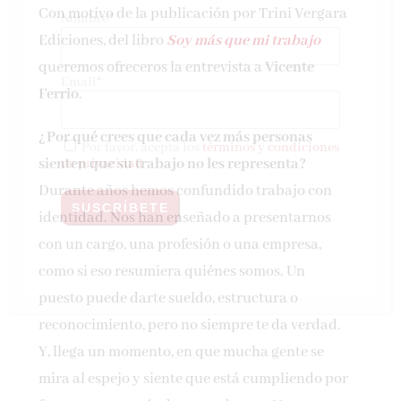
Con motivo de la publicación por Trini Vergara
Nombre*
Ediciones, del libro
Soy más que mi trabajo
queremos ofreceros la entrevista a
Vicente
Email*
Ferrio
.
¿Por qué crees que cada vez más personas
Por favor, acepta los
términos y condiciones
sienten que su trabajo no les representa?
de privacidad
Durante años hemos confundido trabajo con
identidad. Nos han enseñado a presentarnos
con un cargo, una profesión o una empresa,
como si eso resumiera quiénes somos. Un
puesto puede darte sueldo, estructura o
reconocimiento, pero no siempre te da verdad.
Y, llega un momento, en que mucha gente se
mira al espejo y siente que está cumpliendo por