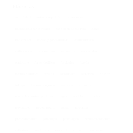
actualidad
autores españoles
aventuras
basada en hechos reales
basado en hecho real
blogs
booktrailer
cocina y gastronomía
costumbrista
crítica social
encuentros
entrevista
entrevistas
espionaje
ferias del libro
festivales
ficción
ficción histórica
firmas
ganadores
histórica
humor
intriga
lectura conjunta
misterio
narrativa
narrativa contemporánea
negra
noticia
noticias
novedades
novela negra
poesía
policíaca
presentaciones
psicología
psicológica
recomendaciones
reflexión
romántica
san jordi
sorteos
suspense