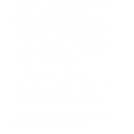
aprendizajes y aplicarlos a nuestra vida. Pero
si Historiograma encontró su nombre exacto,
fue gracias a nuestro padrino en este libro:
Francesc Miralles. Él tiene un talento especial
para nombrar las cosas con precisión, para
encontrar esas palabras que no solo describen,
sino que encapsulan una idea con claridad.
Como decía Juan Ramón Jiménez:
“Inteligencia, dame el nombre exacto de las
cosas.” Francesc tiene esa inteligencia, y con su
ayuda logramos dar con un término que
sintetiza perfectamente la esencia del libro.
¿Con qué historiograma es con el que más os
identificáis cada uno de vosotros?