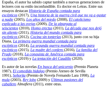
España, el autor ha sabido captar también a nuevas generaciones de
lectores con su estilo inconfundible. Es doctor en Letras. Entre sus
ensayos destacan
Historia de España contada para
escépticos
(2017),
Una historia de la guerra civil que no va a gustar
a nadie
(2005),
Los años del miedo
(2008),
El catolicismo
explicado a las ovejas
(2009),
De la alpargata al
seiscientos
(2010),
Homo erectus
(2011),
La década que nos dejó
sin aliento
(2011),
Historia del mundo contada para
escépticos
(2012),
Cocina sin tonterías
(2013), junto con su hija
Diana,
La primera guerra mundial contada para
escépticos
(2014),
La segunda guerra mundial contada para
escépticos
(2015),
La madre del cordero
(2016),
La familia del
Prado
(2018),
La conquista de América contada para
escépticos
(2019) y
La tentación del Caudillo
(2020).
Es autor de las novelas
En busca del unicornio
(Premio Planeta
1987),
El comedido hidalgo
(Premio Ateneo de Sevilla
1991),
Señorita
(Premio de Novela Fernando Lara 1998),
La
mula
(2003),
Rey lobo
(2009) y
Últimas pasiones del
caballero
Almafiera
(2011), entre otras.