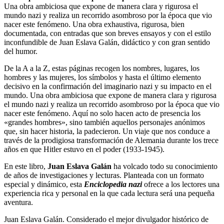
Una obra ambiciosa que expone de manera clara y rigurosa el
mundo nazi y realiza un recorrido asombroso por la época que vio
nacer este fenómeno. Una obra exhaustiva, rigurosa, bien
documentada, con entradas que son breves ensayos y con el estilo
inconfundible de Juan Eslava Galán, didáctico y con gran sentido
del humor.
De la A a la Z, estas páginas recogen los nombres, lugares, los
hombres y las mujeres, los símbolos y hasta el último elemento
decisivo en la confirmación del imaginario nazi y su impacto en el
mundo. Una obra ambiciosa que expone de manera clara y rigurosa
el mundo nazi y realiza un recorrido asombroso por la época que vio
nacer este fenómeno. Aquí no solo hacen acto de presencia los
«grandes hombres», sino también aquellos personajes anónimos
que, sin hacer historia, la padecieron. Un viaje que nos conduce a
través de la prodigiosa transformación de Alemania durante los trece
años en que Hitler estuvo en el poder (1933-1945).
En este libro,
Juan Eslava Galán
ha volcado todo su conocimiento
de años de investigaciones y lecturas. Planteada con un formato
especial y dinámico, esta
Enciclopedia nazi
ofrece a los lectores una
experiencia rica y personal en la que cada lectura será una pequeña
aventura.
Juan Eslava Galán. Considerado el mejor divulgador histórico de