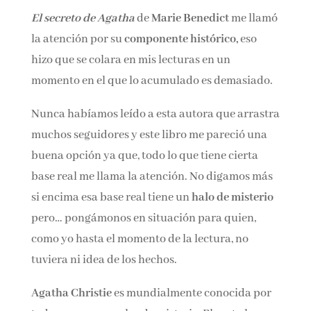
Nombre*
El secreto de Agatha
de
Marie Benedict
me
llamó la atención por su
componente histórico,
eso hizo que se colara en mis lecturas en un
Email*
momento en el que lo acumulado es
demasiado.
Por favor, acepta los
términos y condiciones
de privacidad
Nunca habíamos leído a esta autora que
arrastra muchos seguidores y este libro me
pareció una buena opción ya que, todo lo que
tiene cierta base real me llama la atención. No
digamos más si encima esa base real tiene un
halo de misterio
pero… pongámonos en
situación para quien, como yo hasta el
momento de la lectura, no tuviera ni idea de los
hechos.