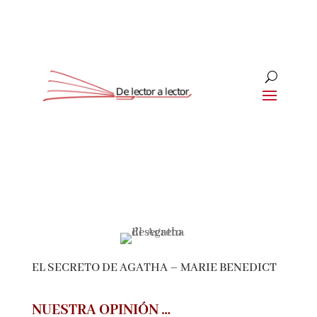
Suscríbete
CLOSE
¡Suscríbete y No Te Pierdas
Nada!
EL SECRETO DE AGATHA – MARIE BENEDICT
Únete a nuestra comunidad de amantes de la
literatura y recibe las últimas noticias y
reseñas directamente en tu bandeja de entrada.
NUESTRA OPINIÓN …