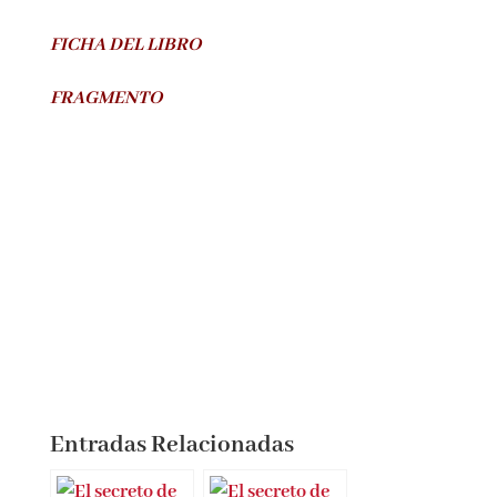
cuanto a misterio pero ha sido una novela con
la que he conocido mucho mejor la
vida de
Agatha Christie,
una autora de la que merece la
pena conocer algo más.
FICHA DEL LIBRO
FRAGMENTO