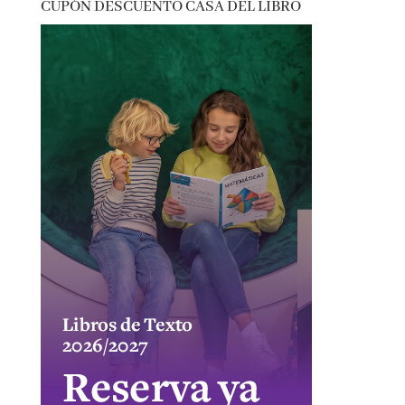
reflexión
romántica
san jordi
sorteos
suspense
thriller
vida real
CUPÓN DESCUENTO CASA DEL LIBRO