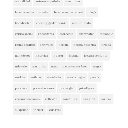
Etiquetas
actualidad
autores españoles
aventuras
basada en hechos reales
basado en hecho real
blogs
booktrailer
cocina y gastronomía
costumbrista
crítica social
encuentros
entrevista
entrevistas
espionaje
ferias del libro
festivales
ficción
ficción histórica
firmas
ganadores
histórica
humor
intriga
lectura conjunta
misterio
narrativa
narrativa contemporánea
negra
noticia
noticias
novedades
novela negra
poesía
policíaca
presentaciones
psicología
psicológica
recomendaciones