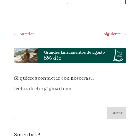
web en este navegador para la próxima vez que
comente.
Submit Comment
←
Anterior
Siguiente
→
Si quieres contactar con nosotras…
lectoralector@gmail.com