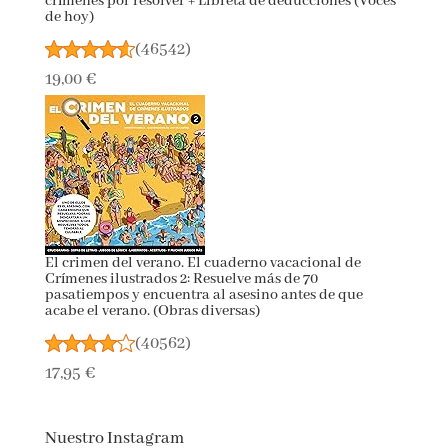
Estuche Murdle: vol. 1 + vol. 2 + libreta de
deducciones: Incluye: Murdle: Resuelve el crimen +
Murdle: Más crímenes por resolver + Libreta de
deducciones (Voces de hoy)
(
46542
)
19,00 €
El crimen del verano. El cuaderno vacacional de
Crímenes ilustrados 2: Resuelve más de 70
pasatiempos y encuentra al asesino antes de que
acabe el verano. (Obras diversas)