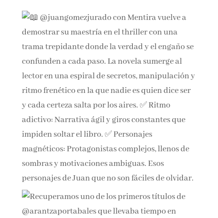
(
40562
)
17,95 €
Nuestro Instagram