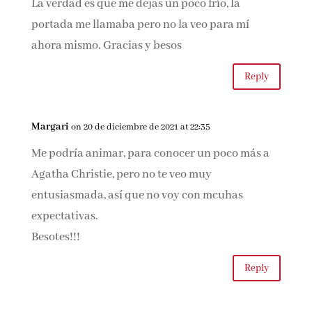
GOLONDRINAS
BARCELÓ
3 Comments
– ANÓNIMO
Alvaro Polo Renedo
on 15 de diciembre de 2021 at 11:07
La verdad es que me dejas un poco frío, la
portada me llamaba pero no la veo para mí
ahora mismo. Gracias y besos
Reply
Margari
on 20 de diciembre de 2021 at 22:35
Me podría animar, para conocer un poco más a
Agatha Christie, pero no te veo muy
entusiasmada, así que no voy con mcuhas
expectativas.