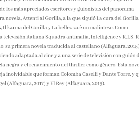
 de los más apreciados escritores y guionistas del panorama
a novela, Attenti al Gorilla, a la que siguió La cura del Gorilla
, Il karma del Gorilla y La bellez-za è un malinteso. Como
 la televisión italiana Squadra antimafia, Intelligence y R.I.S.
o, su primera novela traducida al castellano (Alfaguara, 2015
siendo adaptada al cine y a una serie de televisión con guión 
ela negra y el renacimiento del thriller como género. Esta nov
reja inolvidable que forman Colomba Caselli y Dante Torre, y q
l (Alfaguara, 2017) y El Rey (Alfaguara, 2019).