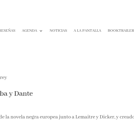
RESEÑAS
AGENDA
NOTICIAS
A LA PANTALLA
BOOKTRAILE
mba y Dante
a de la novela negra europea junto a Lemaitre y Dicker, y cread