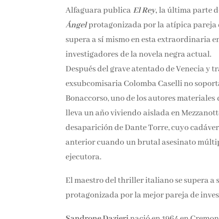
Alfaguara publica
El Rey
,
la última parte d
Ángel
protagonizada por la atípica pareja 
supera a sí mismo en esta extraordinaria e
investigadores de la novela negra actual.
Después del grave atentado de Venecia y tr
exsubcomisaria Colomba Caselli no soport
Bonaccorso, uno de los autores materiales
lleva un año viviendo aislada en Mezzanot
desaparición de Dante Torre, cuyo cadáver
anterior cuando un brutal asesinato múltip
ejecutora.
El maestro del thriller italiano se supera a
protagonizada por la mejor pareja de inves
Sandrone Dazieri
nació en 1964 en Cremona