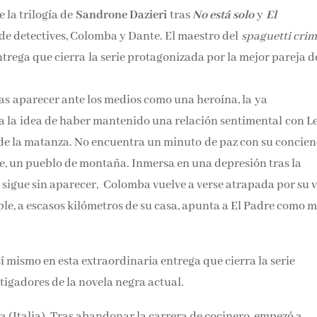
e la trilogía de
Sandrone Dazieri
tras
No está solo
y
El
de detectives, Colomba y Dante. El maestro del
spaguetti cri
ntrega que cierra la serie protagonizada por la mejor pareja d
as aparecer ante los medios como una heroína, la ya
a la idea de haber mantenido una relación sentimental con L
 de la matanza. No encuentra un minuto de paz con su concien
te, un pueblo de montaña. Inmersa en una depresión tras la
 sigue sin aparecer, Colomba vuelve a verse atrapada por su 
le, a escasos kilómetros de su casa, apunta a El Padre como 
 sí mismo en esta extraordinaria entrega que cierra la serie
tigadores de la novela negra actual.
 (Italia). Tras abandonar la carrera de cocinero, empezó a