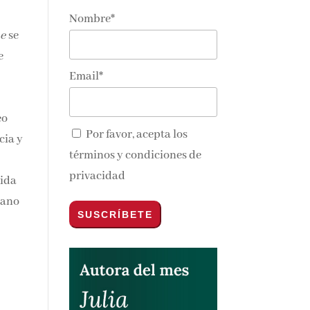
Nombre*
me
se
e
Email*
eo
Por favor, acepta los
cia y
términos y condiciones de
privacidad
vida
mano