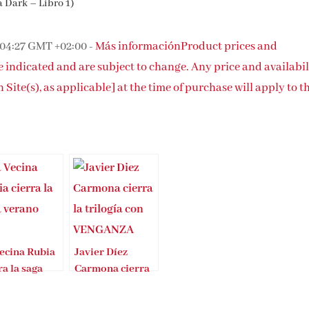
a Dark – Libro 1)
 04:27 GMT +02:00 -
Más información
Product prices and
me indicated and are subject to change. Any price and availabil
ite(s), as applicable] at the time of purchase will apply to t
ecina Rubia
Javier Díez
ra la saga
Carmona cierra
ano
la trilogía con
Venganza