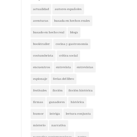
actualidad
autores españoles
aventuras
basada en hechos reales
basado en hecho real
blogs
booktrailer
cocina y gastronomía
costumbrista
crítica social
encuentros
entrevista
entrevistas
espionaje
ferias del libro
festivales
ficción
ficción histórica
firmas
ganadores
histórica
humor
intriga
lectura conjunta
misterio
narrativa
narrativa contemporánea
negra