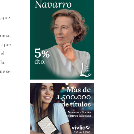
, que
 Roma.
), que
del
ela
ue se