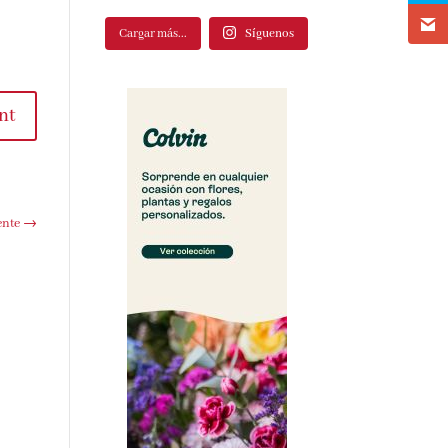
Cargar más...
Síguenos
nt
ente
→