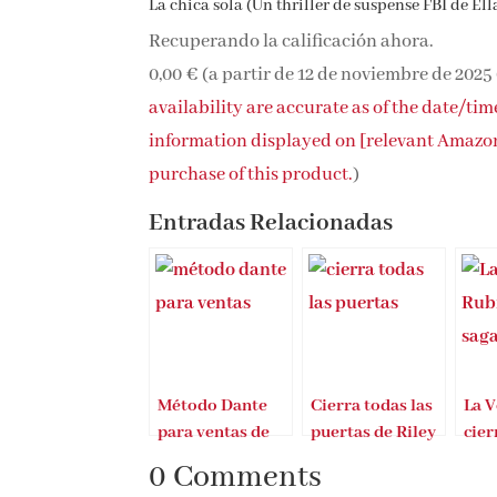
La chica sola (Un thriller de suspense FBI de Ell
Recuperando la calificación ahora.
0,00 €
(a partir de 12 de noviembre de 2025
availability are accurate as of the date/ti
information displayed on [relevant Amazon S
purchase of this product.
)
Entradas Relacionadas
Método Dante
Cierra todas las
La V
para ventas de
puertas de Riley
cier
Xavi Cabezas
Sager
Ver
0 Comments