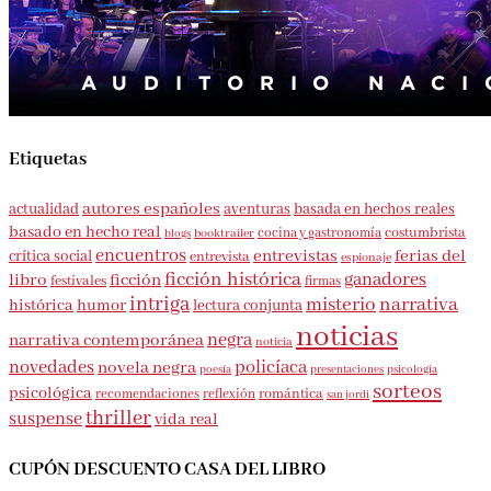
Etiquetas
autores españoles
aventuras
basada en hechos reales
actualidad
basado en hecho real
costumbrista
cocina y gastronomía
blogs
booktrailer
encuentros
entrevistas
ferias del
crítica social
entrevista
espionaje
ficción histórica
ganadores
libro
ficción
festivales
firmas
intriga
misterio
narrativa
histórica
humor
lectura conjunta
noticias
negra
narrativa contemporánea
noticia
novedades
policíaca
novela negra
presentaciones
poesía
psicología
sorteos
psicológica
romántica
recomendaciones
reflexión
san jordi
thriller
suspense
vida real
CUPÓN DESCUENTO CASA DEL LIBRO