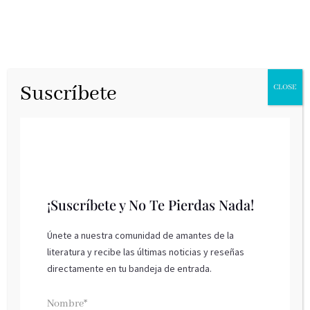
Suscríbete
CLOSE
El pan salvaje
¡Suscríbete y No Te Pierdas Nada!
Debate, diciembre 2024
El pan salvaje
,
de
Piero Camporesi.
Hambre y
Únete a nuestra comunidad de amantes de la
literatura y recibe las últimas noticias y reseñas
alucinaciones en la Europa preindustrial
directamente en tu bandeja de entrada.
¿Y si el opio del pueblo fuera el pan? Un clásico
Nombre*
secreto sobre los cuestionables remedios