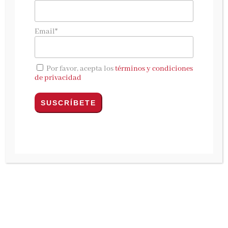
alucinógenos que ayudaban a paliar el hambre
en la Edad Moderna.
Email*
Entre los siglos XV y XVIII, los europeos no solo
estaban fuertemente constreñidos por las
Por favor, acepta los
términos y condiciones
de privacidad
jerarquías sociales, también malvivían
ultrajados por el hambre y la miseria,
tiranizados por el consumo diario de un pan
deliberadamente adulterado, a menudo
mezclado con semillas y hierbas alucinógenas.
Mientras Galilei, Descartes y Bacon trabajaban
en una máquina del mundo racional y
ordenada, la desnutrición crónica y la
embriaguez doméstica generadas por estas