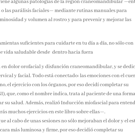
Face Fit previene algunas patologías de la región
 las cefaleas, los acúfenos o las parálisis faciales— mediant
culpir, tonificar y dar luminosidad y volumen al rostro y para
mientas suficientes para cuidarte en tu día a día, no sólo con
 de vida saludable desde dentro hacia fuera
a en dolor orofacial y disfunción craneomandibular, y se dedic
ervical y facial. Todo está conectado: las emociones con el cue
no, el ejercicio con los órganos, por eso decidí completar su
, que, como el nombre indica, trata al paciente de una form
ar su salud. Además, realizó Inducción miofascial para enten
verás muchos ejercicios en este libro sobre ellas—.
ue al cabo de unas sesiones no sólo mejoraban el dolor y el
on una cara más luminosa y firme, por eso decidió completar 