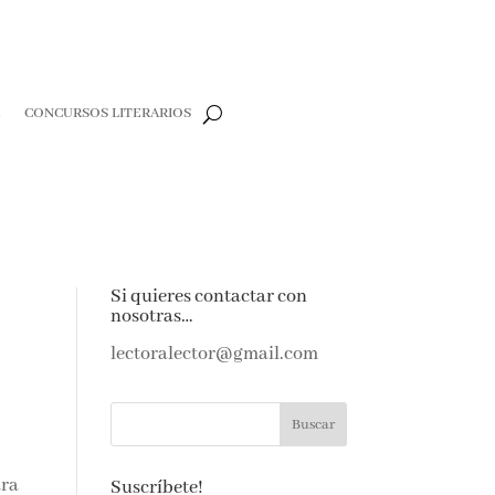
CONCURSOS LITERARIOS
e
Si quieres contactar con
nosotras…
e amantes de
as noticias y
lectoralector@gmail.com
ndeja de
ara
Suscríbete!