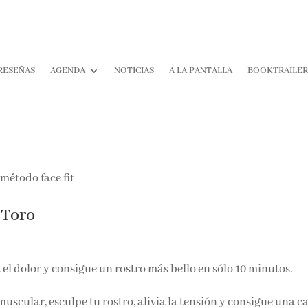
RESEÑAS
AGENDA
NOTICIAS
A LA PANTALLA
BOOKTRAILER
¡Suscríbete y No T
Pierdas Nada!
Únete a nuestra comunidad d
 Toro
la literatura y recibe las últim
reseñas directamente en tu ba
entrada.
a el dolor y consigue un rostro más bello en sólo 10 minutos.
Nombre*
uscular, esculpe tu rostro, alivia la tensión y consigue una c