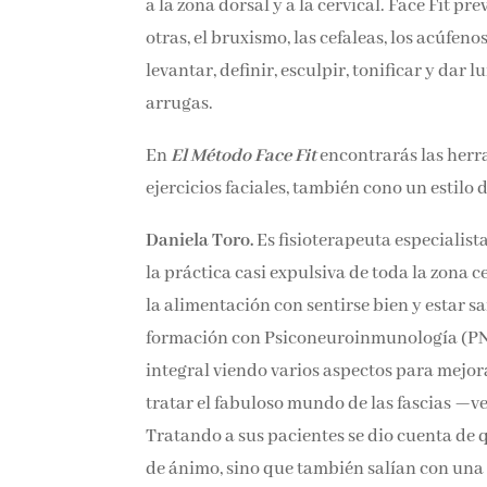
movilidad a la zona dorsal y a la cervical. 
craneomandibular —entre otras, el bruxismo,
rutinas manuales para levantar, definir, es
prevenir y mejorar las arrugas.
En
El Método Face Fit
encontrarás las herra
ejercicios faciales, también cono un estilo
Daniela Toro.
Es fisioterapeuta especialist
la práctica casi expulsiva de toda la zona c
la alimentación con sentirse bien y estar sa
formación con Psiconeuroinmunología (PNI)
integral viendo varios aspectos para mejor
y tratar el fabuloso mundo de las fascias —
Tratando a sus pacientes se dio cuenta de q
estado de ánimo, sino que también salían c