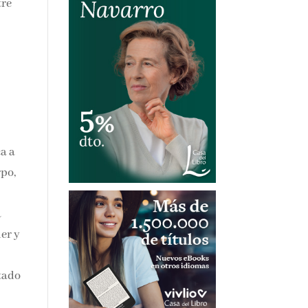
e
a a
rpo,
a
der
su