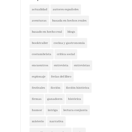
actualidad
autores españoles
aventuras
basada en hechos reales
basado en hecho real
blogs
booktrailer
cocina y gastronomía
costumbrista
crítica social
encuentros
entrevista
entrevistas
espionaje
ferias del libro
festivales
ficción
ficción histórica
firmas
ganadores
histórica
humor
intriga
lectura conjunta
misterio
narrativa