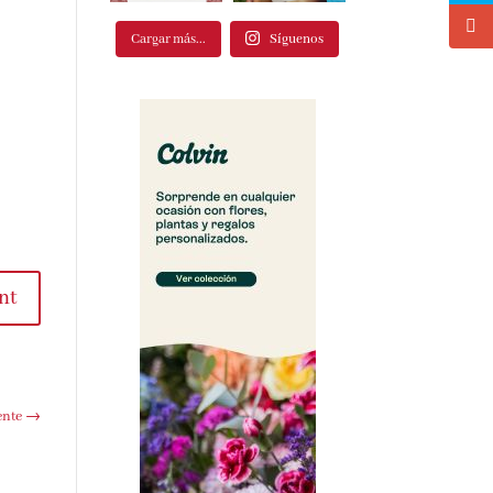
Cargar más...
Síguenos
t
te
→