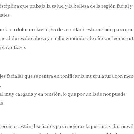
Email*
sciplina que trabaja la salud y la belleza de la región facial y
ales.
Por favor, acepta los
térmi
erta en dolor orofacial, ha desarrollado este método para que
condiciones de privacidad
mo, dolores de cabeza y cuello, zumbidos de oído, así como
ica terapia antiage.
es faciales que se centra en tonificar la musculatura con men
.
 muy cargada y en tensión, lo que por un lado nos puede
as
ejercicios están diseñados para mejorar la postura y dar