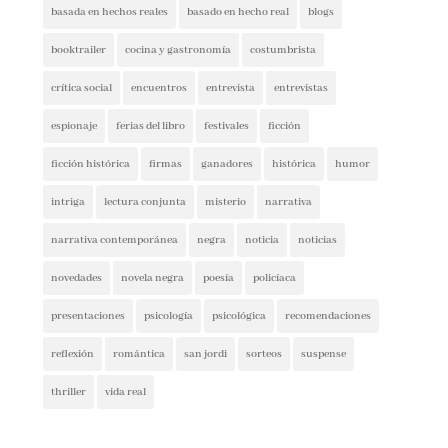
booktrailer
cocina y gastronomía
costumbrista
crítica social
encuentros
entrevista
entrevistas
espionaje
ferias del libro
festivales
ficción
ficción histórica
firmas
ganadores
histórica
humor
intriga
lectura conjunta
misterio
narrativa
narrativa contemporánea
negra
noticia
noticias
novedades
novela negra
poesía
policíaca
presentaciones
psicología
psicológica
recomendaciones
reflexión
romántica
san jordi
sorteos
suspense
thriller
vida real
CUPÓN DESCUENTO CASA DEL LIBRO