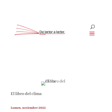
Suscríbete
CLOSE
¡Suscríbete y No Te Pierdas
Nada!
El libro del clima
Únete a nuestra comunidad de amantes de la
literatura y recibe las últimas noticias y
reseñas directamente en tu bandeja de entrada.
Lumen, noviembre 2022