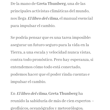
De la mano de
Greta Thunberg,
una de las
Nombre*
principales activistas climáticas del mundo,
nos llega
El libro del clima,
el manual esencial
Email*
para impulsar el cambio.
Se podría pensar que es una tarea imposible:
Por favor, acepta los
términos y condiciones
asegurar un futuro seguro para la vida en la
de privacidad
Tierra, a una escala y velocidad nunca vistas,
contra todo pronóstico. Pero hay esperanza, si
entendemos cómo todo está conectado,
podemos hacer que el poder rinda cuentas e
impulsar el cambio.
En
El libro del clima
,
Greta Thunberg
ha
reunido la sabiduría de más de cien expertos –
geofísicos, oceanógrafos y meteorólogos;