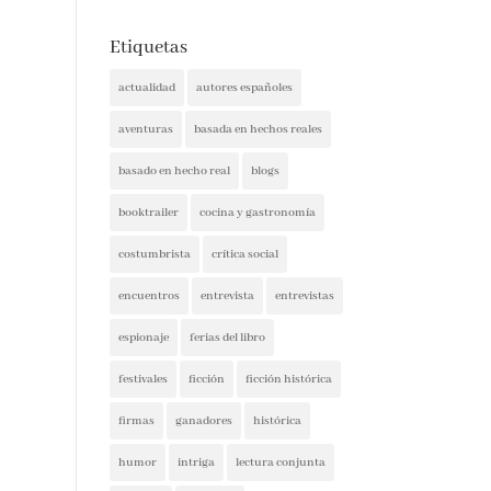
Etiquetas
actualidad
autores españoles
aventuras
basada en hechos reales
basado en hecho real
blogs
booktrailer
cocina y gastronomía
costumbrista
crítica social
encuentros
entrevista
entrevistas
espionaje
ferias del libro
festivales
ficción
ficción histórica
firmas
ganadores
histórica
humor
intriga
lectura conjunta