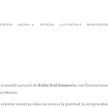
RESEÑAS
AGENDA
NOTICIAS
A LA PANTALLA
BOOKTRAILE
n el mundo natural
, de
Robin Wall Kimmerer,
con Ilustracione
oz Mateos.
rientar nuestras vidas en torno a la gratitud, la reciprocidad