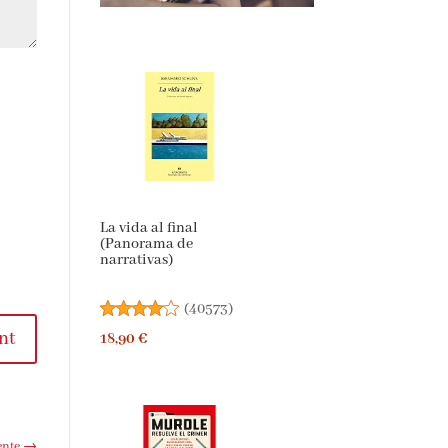
La vida al final
(Panorama de
narrativas)
(
40573
)
nt
18,90 €
ente
→