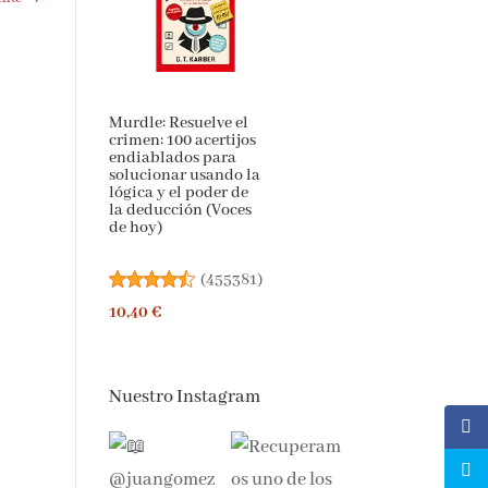
Murdle: Resuelve el
crimen: 100 acertijos
endiablados para
solucionar usando la
lógica y el poder de
la deducción (Voces
de hoy)
(
455381
)
10,40 €
Nuestro Instagram