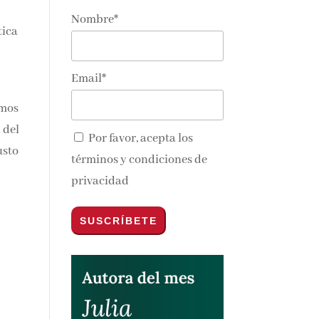
Nombre*
tica
Email*
emos
 del
Por favor, acepta los
usto
términos y condiciones de
privacidad