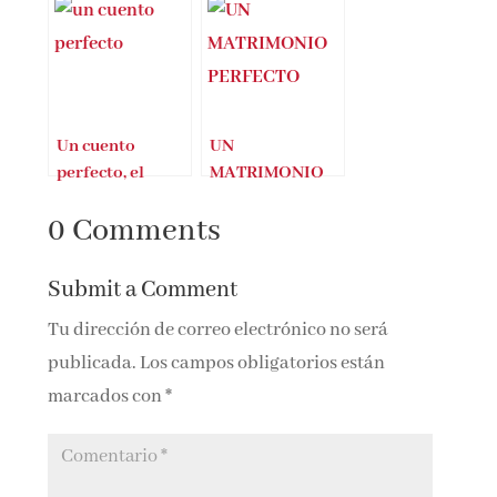
Un cuento
UN
perfecto, el
MATRIMONIO
nuevo libro de
PERFECTO –
0 Comments
Elisabet
PAUL PEN
Benavent
Submit a Comment
Tu dirección de correo electrónico no será
publicada.
Los campos obligatorios están
marcados con
*