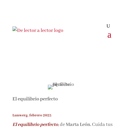
Suscríbete
CLOSE
¡Suscríbete y No Te Pierdas
Nada!
El equilibrio perfecto
Únete a nuestra comunidad de amantes de la
Lunwerg, febrero 2025
literatura y recibe las últimas noticias y
reseñas directamente en tu bandeja de entrada.
El equilibrio perfecto
, de
Marta León.
Cuida tus