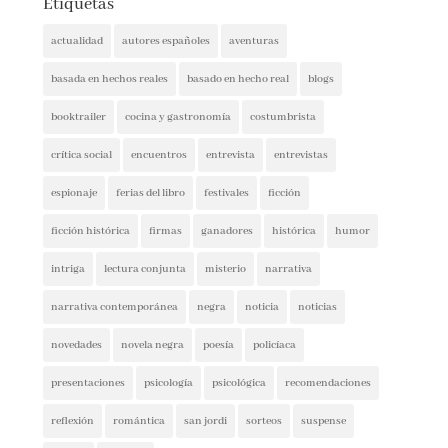
actualidad
autores españoles
aventuras
basada en hechos reales
basado en hecho real
blogs
booktrailer
cocina y gastronomía
costumbrista
crítica social
encuentros
entrevista
entrevistas
espionaje
ferias del libro
festivales
ficción
ficción histórica
firmas
ganadores
histórica
humor
intriga
lectura conjunta
misterio
narrativa
narrativa contemporánea
negra
noticia
noticias
novedades
novela negra
poesía
policíaca
presentaciones
psicología
psicológica
recomendaciones
reflexión
romántica
san jordi
sorteos
suspense
thriller
vida real