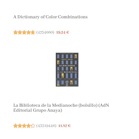
A Dictionary of Color Combinations
(
4754660
)
19,24 €
La Biblioteca de la Medianoche (bolsillo) (AdN
Editorial Grupo Anaya)
(
43519446
)
11,87 €