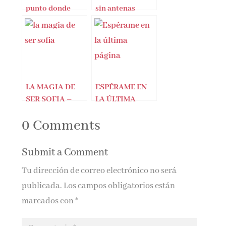
punto donde
sin antenas
Dios puso una
coma
LA MAGIA DE
ESPÉRAME EN
SER SOFIA –
LA ÚLTIMA
Elisabet
PÁGINA – Sofía
0 Comments
Benavent
Rhei
Submit a Comment
Tu dirección de correo electrónico no será
publicada.
Los campos obligatorios están
marcados con
*