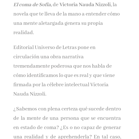
El coma de Sofía
,
de
Victoria Nauda Nizzoli,
la
Nombre*
novela que te lleva de la mano a entender cómo
una mente aletargada genera su propia
Email*
realidad.
Editorial Universo de Letras pone en
Por favor, acepta los
términos y condiciones
circulación una obra narrativa
de privacidad
tremendamente poderosa que nos habla de
cómo identificamos lo que es real y que viene
firmada por la célebre intelectual Victoria
Nauda Nizzoli.
¿Sabemos con plena certeza qué sucede dentro
de la mente de una persona que se encuentra
en estado de coma? ¿Es o no capaz de generar
una realidad y de aprehenderla? En tal caso,