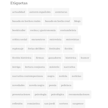
actualidad
autores españoles
aventuras
basada en hechos reales
basado en hecho real
blogs
booktrailer
cocina y gastronomía
costumbrista
crítica social
encuentros
entrevista
entrevistas
espionaje
ferias del libro
festivales
ficción
ficción histórica
firmas
ganadores
histórica
humor
intriga
lectura conjunta
misterio
narrativa
narrativa contemporánea
negra
noticia
noticias
novedades
novela negra
poesía
policíaca
presentaciones
psicología
psicológica
recomendaciones
reflexión
romántica
san jordi
sorteos
suspense
thriller
vida real