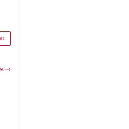
nt
te
→