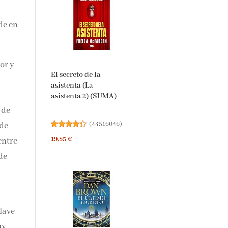
de en
or y
El secreto de la
asistenta (La
asistenta 2) (SUMA)
 de
(
44516046
)
 de
19,85 €
entre
ede
clave
uy