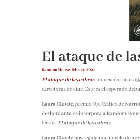
El ataque de la
Random House, febrero 2025
El ataque de las cabras
, una excéntrica sag
directoras de cine. Este es el esperado deb
Laura Chivite,
premio Ojo Crítico de Narrat
desbordante, se incorpora a Random House 
lector:
El ataque de las cabras
.
Laura Chivite
nos regala una novela de ap