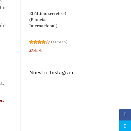
bir,
El último secreto: 6
(Planeta
ido
Internacional)
(
4157097
)
23,65 €
Nuestro Instagram
ra
.
las