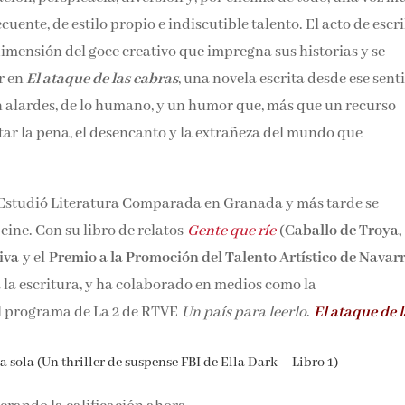
ente, de estilo propio e indiscutible talento. El acto de escri
 dimensión del goce creativo que impregna sus historias y se
r en
El ataque de las cabras
, una novela escrita desde ese sent
in alardes, de lo humano, y un humor que, más que un recurso
itar la pena, el desencanto y la extrañeza del mundo que
Estudió Literatura Comparada en Granada y más tarde se
 cine. Con su libro de relatos
Gente que ríe
(
Caballo de Troya,
iva
y el
Premio a la Promoción del Talento Artístico de Navar
a la escritura, y ha colaborado en medios como la
l programa de La 2 de RTVE
Un país para leerlo
.
El ataque de 
a sola (Un thriller de suspense FBI de Ella Dark – Libro 1)