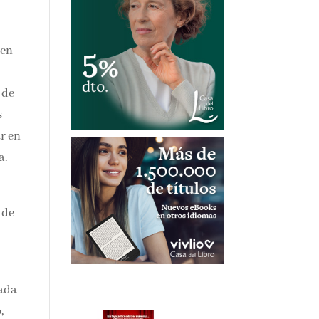
 en
 de
s
ar en
a.
 de
zada
,