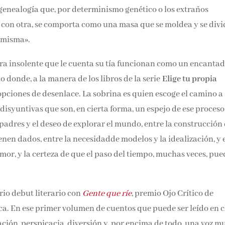
genealogía que, por determinismo genético o los extraños
con otra, se comporta como una masa que se moldea y se divi
a misma».
cabra insolente que le cuenta su tía funcionan como un encantad
 donde, a la manera de los libros de la serie
Elige tu propia
 opciones de desenlace. La sobrina es quien escoge el camino a
disyuntivas que son, en cierta forma, un espejo de ese proceso
s padres y el deseo de explorar el mundo, entre la construcción
enen dados, entre la necesidadde modelos y la idealización, y 
amor, y la certeza de que el paso del tiempo, muchas veces, pu
rio debut literario con
Gente que ríe
, premio Ojo Crítico de
ica. En ese primer volumen de cuentos que puede ser leído en 
ación, perspicacia, diversión y, por encima de todo, una voz m