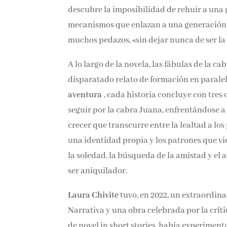
descubre la imposibilidad de rehuir a una 
mecanismos que enlazan a una generación 
muchos pedazos, «sin dejar nunca de ser l
A lo largo de la novela, las fábulas de la 
disparatado relato de formación en paralelo
aventura
, cada historia concluye con tres
seguir por la cabra Juana, enfrentándose a 
crecer que transcurre entre la lealtad a lo
una identidad propia y los patrones que vi
la soledad, la búsqueda de la amistad y el 
ser aniquilador.
Laura Chivite
tuvo, en 2022, un extraordina
Narrativa y una obra celebrada por la crít
de novel in short stories, había experiment