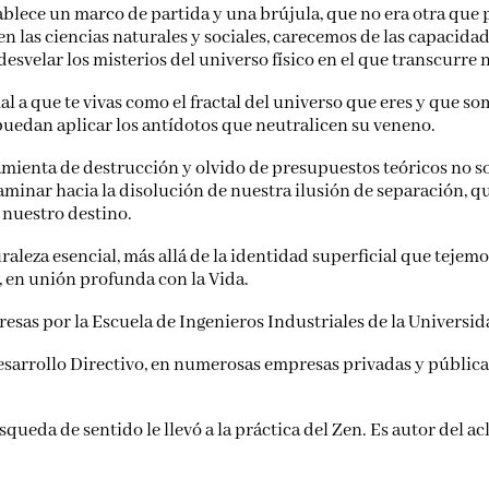
establece un marco de partida y una brújula, que no era otra 
n las ciencias naturales y sociales, carecemos de las capacidad
desvelar los misterios del universo físico en el que transcurre 
al a que te vivas como el fractal del universo que eres y que s
 puedan aplicar los antídotos que neutralicen su veneno.
ramienta de destrucción y olvido de presupuestos teóricos no sos
inar hacia la disolución de nuestra ilusión de separación, q
nuestro destino.
aleza esencial, más allá de la identidad superficial que tejemos
 en unión profunda con la Vida.
esas por la Escuela de Ingenieros Industriales de la Universid
esarrollo Directivo, en numerosas empresas privadas y públic
ueda de sentido le llevó a la práctica del Zen. Es autor del a