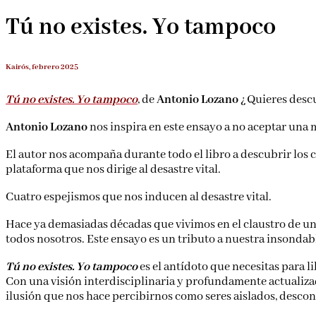
Tú no existes. Yo tampoco
Kairós, febrero 2025
Tú no existes. Yo tampoco
, de
Antonio Lozano
¿Quieres descu
Antonio Lozano
nos inspira en este ensayo a no aceptar una 
El autor nos acompaña durante todo el libro a descubrir los
plataforma que nos dirige al desastre vital.
Cuatro espejismos que nos inducen al desastre vital.
Hace ya demasiadas décadas que vivimos en el claustro de una 
todos nosotros. Este ensayo es un tributo a nuestra insondab
Tú no existes. Yo tampoco
es el antídoto que necesitas para l
Con una visión interdisciplinaria y profundamente actualizada,
ilusión que nos hace percibirnos como seres aislados, desco