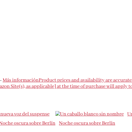
 -
Más información
Product prices and availability are accurate
on Site(s), as applicable] at the time of purchase will apply t
a nueva voz del suspense
Un
Noche oscura sobre Berlín